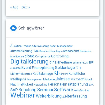
« Aug.
Okt. »
Schlagwörter
AI
Altersvorsorge
Aktien-Trading
Asset-Management
Automatisierung
BMA
brandschutz
Brandmeldeanlagen
Business
cloud
Controlling
Compliance
Intelligence
Digitalisierung
dinzler
edtime
ERP
edtime PLUS
Geldanlage
it
Event
Finanzplanung
IT-
eurodata
KI
Künstliche
Kapitalanlage
Sicherheit
kaffee
Konzert
Messe
Intelligenz
Microsoft
Marketing
Management
Musik
Nachhaltigkeit
Personaleinsatzplanung
Networking
SAA
Software
Schulung
Seminar
SAP
Web-Seminar
Webinar
Weiterbildung
Zeiterfassung