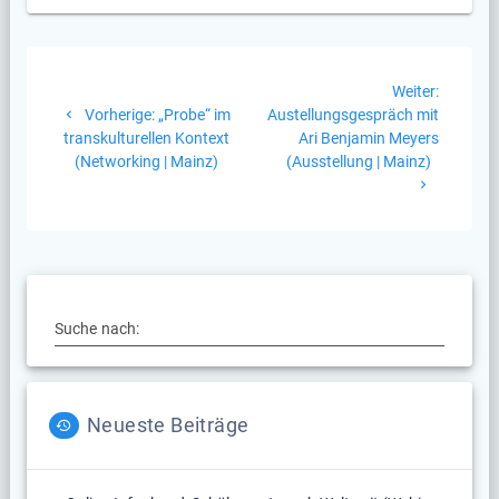
Beitragsnavigation
Nächste
Weiter:
Vorheriger
Beitrag:
Vorherige:
„Probe“ im
Austellungsgespräch mit
Beitrag:
transkulturellen Kontext
Ari Benjamin Meyers
(Networking | Mainz)
(Ausstellung | Mainz)
Suche nach:
Neueste Beiträge