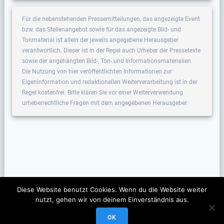
Für die nebenstehenden Pressemitteilungen, das angezeigte Event
bzw. das Stellenangebot sowie für das angezeigte Bild- und
Tonmaterial ist allein der jeweils angegebene Herausgeber
verantwortlich. Dieser ist in der Regel auch Urheber der Pressetexte
sowie der angehängten Bild-, Ton- und Informationsmaterialien.
Die Nutzung von hier veröffentlichten Informationen zur
Eigeninformation und redaktionellen Weiterverarbeitung ist in der
Regel kostenfrei. Bitte klären Sie vor einer Weiterverwendung
urheberrechtliche Fragen mit dem angegebenen Herausgeber.
Diese Website benutzt Cookies. Wenn du die Website weiter
nutzt, gehen wir von deinem Einverständnis aus.
OK