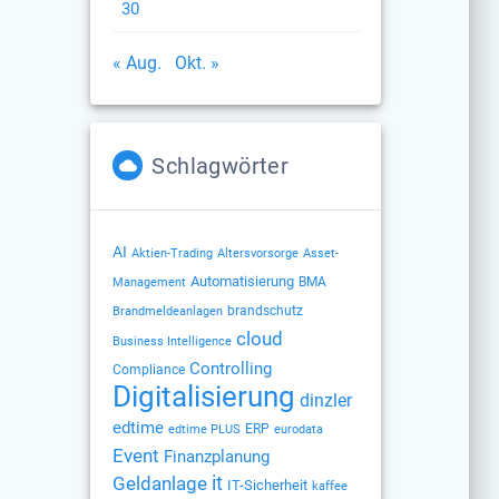
30
« Aug.
Okt. »
Schlagwörter
AI
Altersvorsorge
Aktien-Trading
Asset-
Automatisierung
BMA
Management
brandschutz
Brandmeldeanlagen
cloud
Business Intelligence
Controlling
Compliance
Digitalisierung
dinzler
edtime
ERP
edtime PLUS
eurodata
Event
Finanzplanung
Geldanlage
it
IT-Sicherheit
kaffee