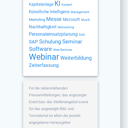
KI
Kapitalanlage
Konzert
Künstliche Intelligenz
Management
Messe
Microsoft
Marketing
Musik
Nachhaltigkeit
Networking
Personaleinsatzplanung
SAA
Schulung
Seminar
SAP
Software
Web-Seminar
Webinar
Weiterbildung
Zeiterfassung
Für die nebenstehenden
Pressemitteilungen, das angezeigte
Event bzw. das Stellenangebot sowie
für das angezeigte Bild- und
Tonmaterial ist allein der jeweils
angegebene Herausgeber