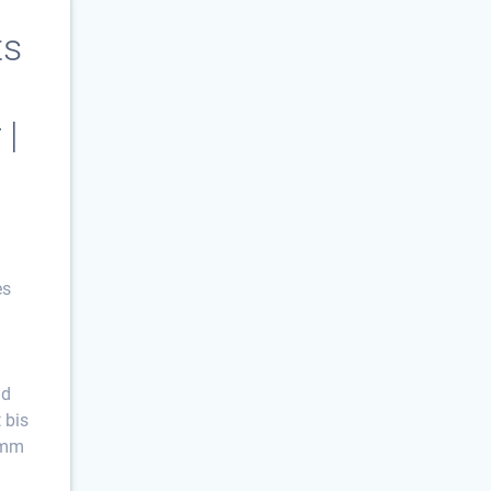
ts
 |
es
:
nd
 bis
amm