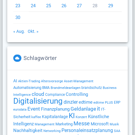
23
24
25
26
27
28
29
30
« Aug.
Okt. »
Schlagwörter
AI
Altersvorsorge
Aktien-Trading
Asset-Management
Automatisierung
BMA
brandschutz
Brandmeldeanlagen
Business
cloud
Controlling
Compliance
Intelligence
Digitalisierung
dinzler
edtime
ERP
edtime PLUS
Geldanlage
it
Event
Finanzplanung
IT-
eurodata
KI
Künstliche
Kapitalanlage
Sicherheit
kaffee
Konzert
Messe
Intelligenz
Microsoft
Marketing
Management
Musik
Nachhaltigkeit
Personaleinsatzplanung
Networking
SAA