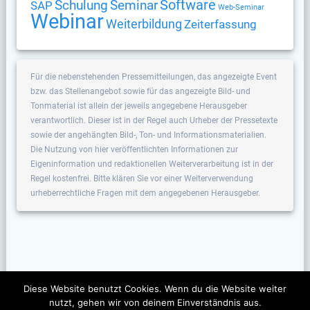
Software
Schulung
Seminar
SAP
Web-Seminar
Webinar
Weiterbildung
Zeiterfassung
Für die nebenstehenden Pressemitteilungen, das angezeigte Event
bzw. das Stellenangebot sowie für das angezeigte Bild- und
Tonmaterial ist allein der jeweils angegebene Herausgeber
verantwortlich. Dieser ist in der Regel auch Urheber der Pressetexte
sowie der angehängten Bild-, Ton- und Informationsmaterialien.
Die Nutzung von hier veröffentlichten Informationen zur
Eigeninformation und redaktionellen Weiterverarbeitung ist in der
Regel kostenfrei. Bitte klären Sie vor einer Weiterverwendung
urheberrechtliche Fragen mit dem angegebenen Herausgeber.
Diese Website benutzt Cookies. Wenn du die Website weiter
nutzt, gehen wir von deinem Einverständnis aus.