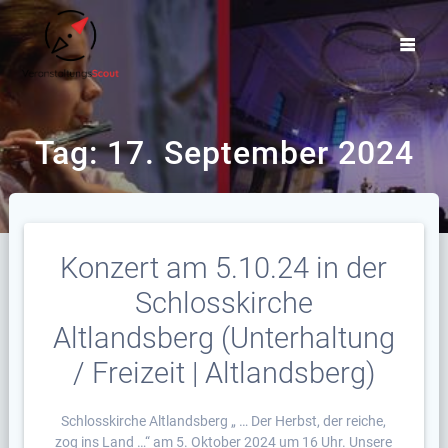
Zum
Inhalt
springen
Tag:
17. September 2024
Konzert am 5.10.24 in der
Schlosskirche
Altlandsberg (Unterhaltung
/ Freizeit | Altlandsberg)
Schlosskirche Altlandsberg „ … Der Herbst, der reiche,
zog ins Land …“ am 5. Oktober 2024 um 16 Uhr. Unsere