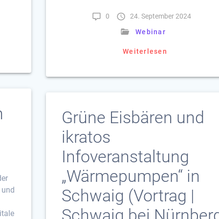
0
24. September 2024
Webinar
Weiterlesen
n
Grüne Eisbären und
ikratos
Infoveranstaltung
„Wärmepumpen“ in
der
t und
Schwaig (Vortrag |
Schwaig bei Nürnber
itale