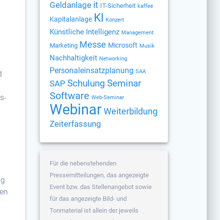
Geldanlage
it
IT-Sicherheit
kaffee
KI
Kapitalanlage
Konzert
Künstliche Intelligenz
Management
Messe
Microsoft
Marketing
Musik
Nachhaltigkeit
Networking
Personaleinsatzplanung
SAA
d
Schulung
Seminar
SAP
Software
s-
Web-Seminar
Webinar
Weiterbildung
Zeiterfassung
Für die nebenstehenden
Pressemitteilungen, das angezeigte
ng
Event bzw. das Stellenangebot sowie
den
für das angezeigte Bild- und
Tonmaterial ist allein der jeweils