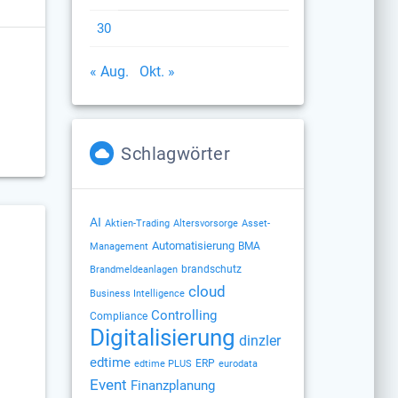
30
« Aug.
Okt. »
Schlagwörter
AI
Altersvorsorge
Aktien-Trading
Asset-
Automatisierung
BMA
Management
brandschutz
Brandmeldeanlagen
cloud
Business Intelligence
Controlling
Compliance
Digitalisierung
dinzler
e
edtime
ERP
edtime PLUS
eurodata
Event
Finanzplanung