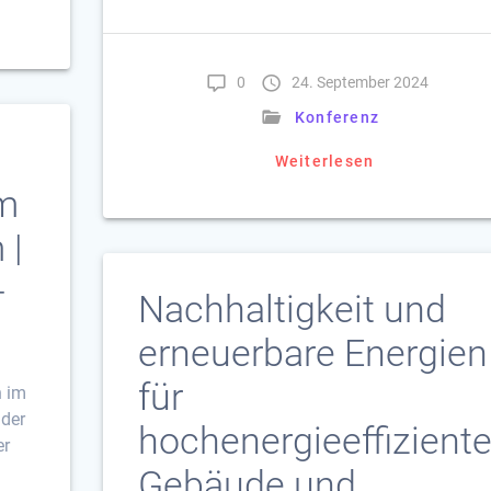
0
24. September 2024
Konferenz
Weiterlesen
em
 |
-
Nachhaltigkeit und
erneuerbare Energien
für
n im
 der
hochenergieeffizient
er
Gebäude und