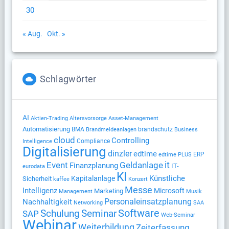
30
« Aug.
Okt. »
Schlagwörter
AI
Altersvorsorge
Aktien-Trading
Asset-Management
Automatisierung
BMA
brandschutz
Brandmeldeanlagen
Business
cloud
Controlling
Compliance
Intelligence
Digitalisierung
dinzler
edtime
ERP
edtime PLUS
Geldanlage
it
Event
Finanzplanung
IT-
eurodata
KI
Künstliche
Kapitalanlage
Sicherheit
kaffee
Konzert
Messe
Intelligenz
Microsoft
Marketing
Management
Musik
Nachhaltigkeit
Personaleinsatzplanung
Networking
SAA
Software
Schulung
Seminar
SAP
Web-Seminar
Webinar
Weiterbildung
Zeiterfassung