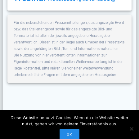
Für die nebenstehenden Pressemitteilungen, das angezeigte Event
bzw. das Stellenangebot sowie für das angezeigte Bild- und
Tonmaterial ist allein der jeweils angegebene Herausgeber
verantwortlich. Dieser ist in der Regel auch Urheber der Pressetexte
sowie der angehängten Bild-, Ton- und Informationsmaterialien.
Die Nutzung von hier veröffentlichten Informationen zur
Eigeninformation und redaktionellen Weiterverarbeitung ist in der
Regel kostenfrei. Bitte klären Sie vor einer Weiterverwendung
urheberrechtliche Fragen mit dem angegebenen Herausgeber.
Diese Website benutzt Cookies. Wenn du die Website weiter
nutzt, gehen wir von deinem Einverständnis aus.
OK