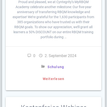
Proud and pleased, we at Cyntegrity’s MyRBQM
Academy celebrate another milestone: Our five-year
anniversary of transferring RBQM knowledge and
expertise! We’re grateful for the 1,630 participants from
385 organizations who have trusted us with their
RBQM goals. To show our appreciation, we’ll grant all
learners a 50% DISCOUNT on our entire RBQM training
portfolio during …
0
2. September 2024
Schulung
Weiterlesen