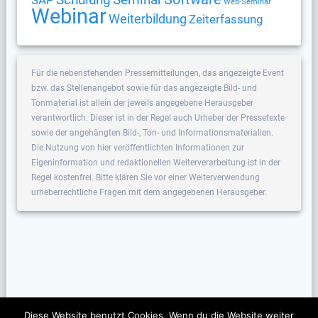
SAP
Web-Seminar
Webinar
Weiterbildung
Zeiterfassung
Für die nebenstehenden Pressemitteilungen, das angezeigte Event
bzw. das Stellenangebot sowie für das angezeigte Bild- und
Tonmaterial ist allein der jeweils angegebene Herausgeber
verantwortlich. Dieser ist in der Regel auch Urheber der Pressetexte
sowie der angehängten Bild-, Ton- und Informationsmaterialien.
Die Nutzung von hier veröffentlichten Informationen zur
Eigeninformation und redaktionellen Weiterverarbeitung ist in der
Regel kostenfrei. Bitte klären Sie vor einer Weiterverwendung
urheberrechtliche Fragen mit dem angegebenen Herausgeber.
Diese Website benutzt Cookies. Wenn du die Website weiter