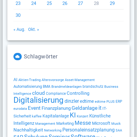
23
24
25
26
27
28
29
30
« Aug.
Okt. »
Schlagwörter
AI
Altersvorsorge
Aktien-Trading
Asset-Management
Automatisierung
BMA
brandschutz
Brandmeldeanlagen
Business
cloud
Controlling
Compliance
Intelligence
Digitalisierung
dinzler
edtime
ERP
edtime PLUS
Geldanlage
it
Event
Finanzplanung
IT-
eurodata
KI
Künstliche
Kapitalanlage
Sicherheit
kaffee
Konzert
Messe
Intelligenz
Microsoft
Marketing
Management
Musik
Nachhaltigkeit
Personaleinsatzplanung
Networking
SAA
Software
Schulung
Seminar