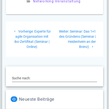
Networking-Veranstaltung
Beitragsnavigation
Vorheriger
Nächster
Vorherige:
Experte für
Weiter:
Seminar: Das 1×1
Beitrag:
Beitrag:
agile Organisation mit
des Gründens (Seminar |
ibo-Zertifikat (Seminar |
Heidenheim an der
Online)
Brenz)
Suche nach:
Neueste Beiträge