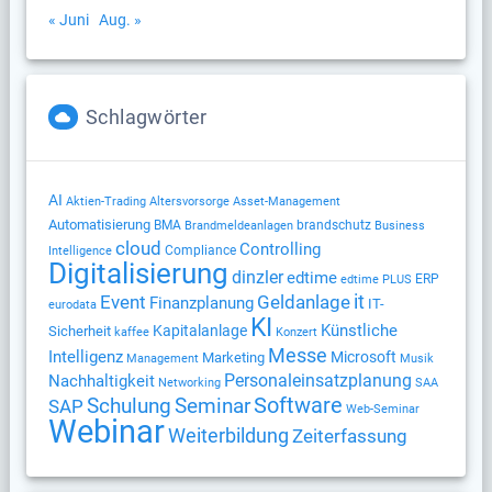
« Juni
Aug. »
Schlagwörter
AI
Altersvorsorge
Aktien-Trading
Asset-Management
Automatisierung
BMA
brandschutz
Brandmeldeanlagen
Business
cloud
Controlling
Compliance
Intelligence
Digitalisierung
dinzler
edtime
ERP
edtime PLUS
Geldanlage
it
Event
Finanzplanung
IT-
eurodata
KI
Künstliche
Kapitalanlage
Sicherheit
kaffee
Konzert
Messe
Intelligenz
Microsoft
Marketing
Management
Musik
Nachhaltigkeit
Personaleinsatzplanung
Networking
SAA
Software
Schulung
Seminar
SAP
Web-Seminar
Webinar
Weiterbildung
Zeiterfassung