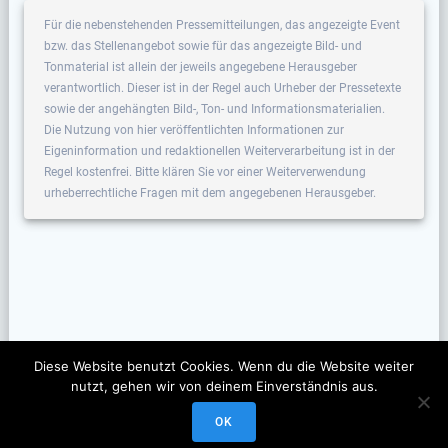
Für die nebenstehenden Pressemitteilungen, das angezeigte Event
bzw. das Stellenangebot sowie für das angezeigte Bild- und
Tonmaterial ist allein der jeweils angegebene Herausgeber
verantwortlich. Dieser ist in der Regel auch Urheber der Pressetexte
sowie der angehängten Bild-, Ton- und Informationsmaterialien.
Die Nutzung von hier veröffentlichten Informationen zur
Eigeninformation und redaktionellen Weiterverarbeitung ist in der
Regel kostenfrei. Bitte klären Sie vor einer Weiterverwendung
urheberrechtliche Fragen mit dem angegebenen Herausgeber.
Diese Website benutzt Cookies. Wenn du die Website weiter
nutzt, gehen wir von deinem Einverständnis aus.
OK