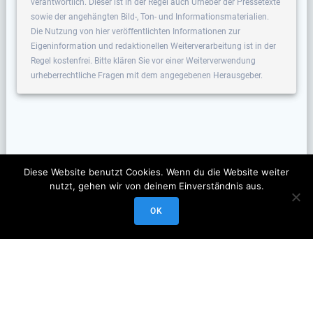
verantwortlich. Dieser ist in der Regel auch Urheber der Pressetexte
sowie der angehängten Bild-, Ton- und Informationsmaterialien.
Die Nutzung von hier veröffentlichten Informationen zur
Eigeninformation und redaktionellen Weiterverarbeitung ist in der
Regel kostenfrei. Bitte klären Sie vor einer Weiterverwendung
urheberrechtliche Fragen mit dem angegebenen Herausgeber.
Diese Website benutzt Cookies. Wenn du die Website weiter
nutzt, gehen wir von deinem Einverständnis aus.
OK
© 2026 Veranstaltungsscout. Erstellt mit WordPress und dem
Materialis Theme