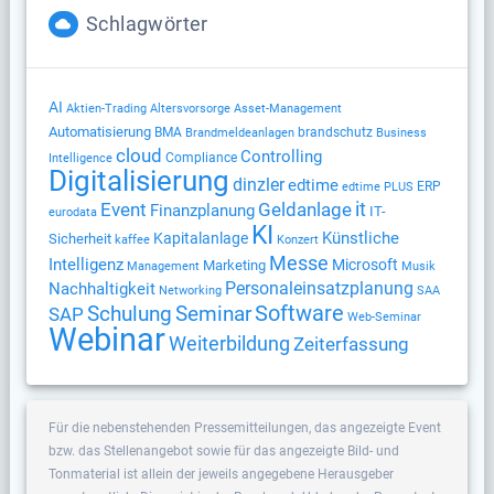
Schlagwörter
AI
Altersvorsorge
Aktien-Trading
Asset-Management
Automatisierung
BMA
brandschutz
Brandmeldeanlagen
Business
cloud
Controlling
Compliance
Intelligence
Digitalisierung
dinzler
edtime
ERP
edtime PLUS
Geldanlage
it
Event
Finanzplanung
IT-
eurodata
KI
Künstliche
Kapitalanlage
Sicherheit
kaffee
Konzert
Messe
Intelligenz
Microsoft
Marketing
Management
Musik
Nachhaltigkeit
Personaleinsatzplanung
Networking
SAA
Software
Schulung
Seminar
SAP
Web-Seminar
Webinar
Weiterbildung
Zeiterfassung
Für die nebenstehenden Pressemitteilungen, das angezeigte Event
bzw. das Stellenangebot sowie für das angezeigte Bild- und
Tonmaterial ist allein der jeweils angegebene Herausgeber