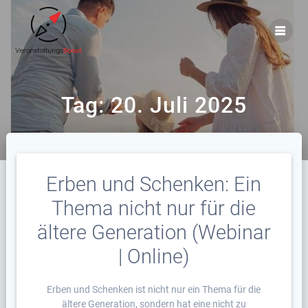
Zum
Inhalt
springen
Tag:
20. Juli 2025
Erben und Schenken: Ein
Thema nicht nur für die
ältere Generation (Webinar
| Online)
Erben und Schenken ist nicht nur ein Thema für die
ältere Generation, sondern hat eine nicht zu