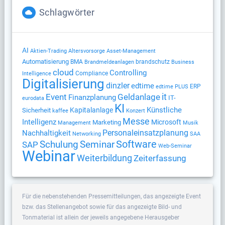
Schlagwörter
AI
Altersvorsorge
Aktien-Trading
Asset-Management
Automatisierung
BMA
brandschutz
Brandmeldeanlagen
Business
cloud
Controlling
Compliance
Intelligence
Digitalisierung
dinzler
edtime
ERP
edtime PLUS
Geldanlage
it
Event
Finanzplanung
IT-
eurodata
KI
Künstliche
Kapitalanlage
Sicherheit
kaffee
Konzert
Messe
Intelligenz
Microsoft
Marketing
Management
Musik
Nachhaltigkeit
Personaleinsatzplanung
Networking
SAA
Software
Schulung
Seminar
SAP
Web-Seminar
Webinar
Weiterbildung
Zeiterfassung
Für die nebenstehenden Pressemitteilungen, das angezeigte Event
bzw. das Stellenangebot sowie für das angezeigte Bild- und
Tonmaterial ist allein der jeweils angegebene Herausgeber