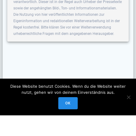
verantwortlich. Dieser ist in der Regel auch Urheber der Pressetexte
sowie der angehängten Bild-, Ton- und Informationsmaterialien.
Die Nutzung von hier veröffentlichten Informationen zur
Eigeninformation und redaktionellen Weiterverarbeitung ist in der
Regel kostenfrei. Bitte klären Sie vor einer Weiterverwendung
urheberrechtliche Fragen mit dem angegebenen Herausgeber.
Diese Website benutzt Cookies. Wenn du die Website weiter
nutzt, gehen wir von deinem Einverständnis aus.
OK