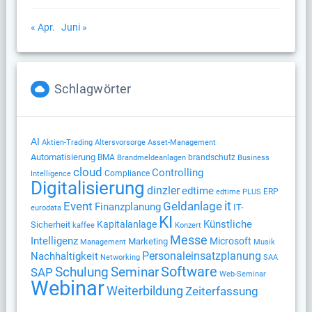
« Apr.
Juni »
Schlagwörter
AI
Altersvorsorge
Aktien-Trading
Asset-Management
Automatisierung
BMA
brandschutz
Brandmeldeanlagen
Business
cloud
Controlling
Compliance
Intelligence
Digitalisierung
dinzler
edtime
ERP
edtime PLUS
Geldanlage
it
Event
Finanzplanung
IT-
eurodata
KI
Künstliche
Kapitalanlage
Sicherheit
kaffee
Konzert
Messe
Intelligenz
Microsoft
Marketing
Management
Musik
Nachhaltigkeit
Personaleinsatzplanung
Networking
SAA
Software
Schulung
Seminar
SAP
Web-Seminar
Webinar
Weiterbildung
Zeiterfassung