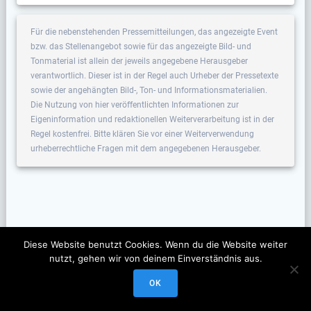
Für die nebenstehenden Pressemitteilungen, das angezeigte Event
bzw. das Stellenangebot sowie für das angezeigte Bild- und
Tonmaterial ist allein der jeweils angegebene Herausgeber
verantwortlich. Dieser ist in der Regel auch Urheber der Pressetexte
sowie der angehängten Bild-, Ton- und Informationsmaterialien.
Die Nutzung von hier veröffentlichten Informationen zur
Eigeninformation und redaktionellen Weiterverarbeitung ist in der
Regel kostenfrei. Bitte klären Sie vor einer Weiterverwendung
urheberrechtliche Fragen mit dem angegebenen Herausgeber.
Diese Website benutzt Cookies. Wenn du die Website weiter
nutzt, gehen wir von deinem Einverständnis aus.
OK