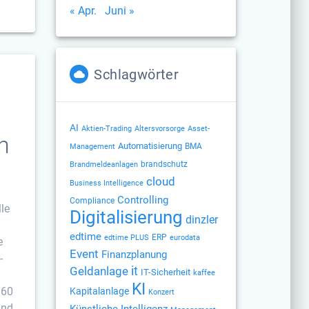
« Apr.
Juni »
Schlagwörter
AI
Altersvorsorge
Aktien-Trading
Asset-
n
Automatisierung
BMA
Management
brandschutz
Brandmeldeanlagen
cloud
Business Intelligence
Controlling
Compliance
le
Digitalisierung
dinzler
edtime
ERP
edtime PLUS
eurodata
e
Event
Finanzplanung
-
Geldanlage
it
IT-Sicherheit
kaffee
KI
 60
Kapitalanlage
Konzert
ind
Künstliche Intelligenz