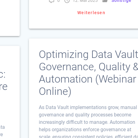
0
12. Mai 2025
Sonstige
Weiterlesen
Optimizing Data Vault
Governance, Quality 
c:
Automation (Webinar 
re
Online)
As Data Vault implementations grow, manual
governance and quality processes become
increasingly difficult to manage. Automation
ata
helps organizations enforce governance at
re
scale, ensuring consistent policies, efficient d