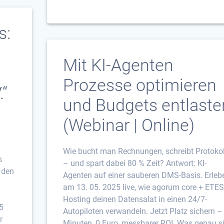
s:
Mit KI-Agenten
Prozesse optimieren
“
und Budgets entlaste
(Webinar | Online)
Wie bucht man Rechnungen, schreibt Protokol
s
– und spart dabei 80 % Zeit? Antwort: KI-
 den
Agenten auf einer sauberen DMS-Basis. Erleb
am 13. 05. 2025 live, wie agorum core + ETES
Hosting deinen Datensalat in einen 24/7-
5
Autopiloten verwandeln. Jetzt Platz sichern –
r
Minuten, 0 Euro, messbarer ROI. Was genau s