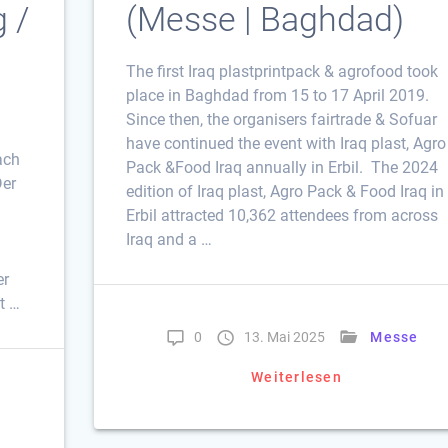
 /
(Messe | Baghdad)
The first Iraq plastprintpack & agrofood took
place in Baghdad from 15 to 17 April 2019.
Since then, the organisers fairtrade & Sofuar
have continued the event with Iraq plast, Agro
ach
Pack &Food Iraq annually in Erbil. The 2024
Der
edition of Iraq plast, Agro Pack & Food Iraq in
Erbil attracted 10,362 attendees from across
Iraq and a …
er
t …
0
13. Mai 2025
Messe
Weiterlesen