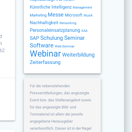
Künstliche Intelligenz
Management
Messe
Microsoft
Marketing
Musik
Nachhaltigkeit
Networking
Personaleinsatzplanung
SAA
d
Schulung
Seminar
SAP
n
Software
Web-Seminar
362
Webinar
Weiterbildung
Zeiterfassung
Für die nebenstehenden
Pressemitteilungen, das angezeigte
Event bzw. das Stellenangebot sowie
für das angezeigte Bild- und
Tonmaterial ist allein der jeweils
angegebene Herausgeber
verantwortlich. Dieser ist in der Regel