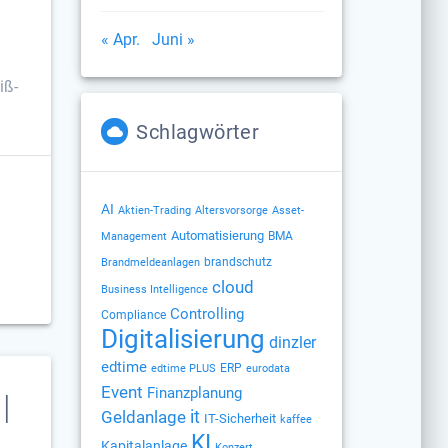
« Apr.
Juni »
iß-
Schlagwörter
AI
Altersvorsorge
Aktien-Trading
Asset-
Automatisierung
BMA
Management
brandschutz
Brandmeldeanlagen
cloud
Business Intelligence
Controlling
Compliance
Digitalisierung
dinzler
edtime
ERP
edtime PLUS
eurodata
Event
Finanzplanung
|
Geldanlage
it
IT-Sicherheit
kaffee
KI
Kapitalanlage
Konzert