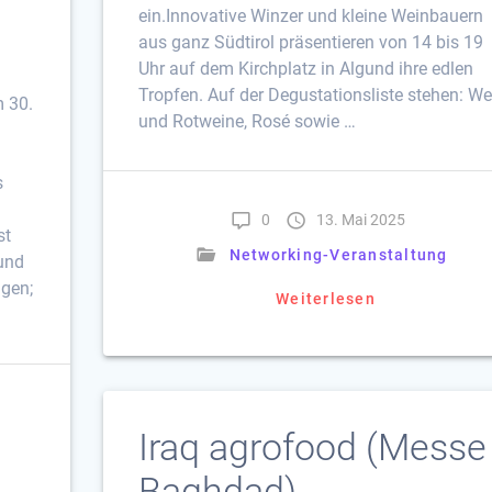
ein.Innovative Winzer und kleine Weinbauern
aus ganz Südtirol präsentieren von 14 bis 19
Uhr auf dem Kirchplatz in Algund ihre edlen
Tropfen. Auf der Degustationsliste stehen: We
m 30.
und Rotweine, Rosé sowie …
s
0
13. Mai 2025
st
Networking-Veranstaltung
 und
ngen;
Weiterlesen
Iraq agrofood (Messe 
Baghdad)