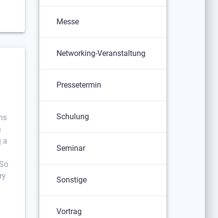
Messe
Networking-Veranstaltung
Pressetermin
Schulung
ns
n
q a
Seminar
 So
ry
Sonstige
Vortrag