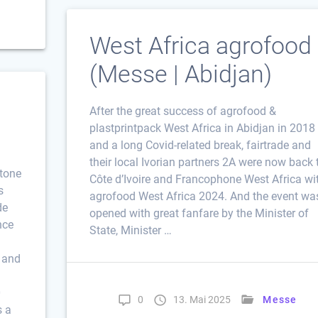
West Africa agrofood
(Messe | Abidjan)
After the great success of agrofood &
plastprintpack West Africa in Abidjan in 2018
and a long Covid-related break, fairtrade and
their local Ivorian partners 2A were now back 
stone
Côte d’Ivoire and Francophone West Africa wi
s
agrofood West Africa 2024. And the event wa
de
opened with great fanfare by the Minister of
nce
State, Minister …
 and
0
0
13. Mai 2025
Messe
s a