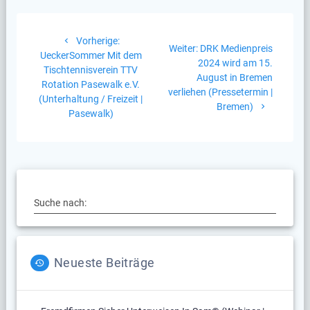
Beitragsnavigation
Vorheriger
Vorherige:
Nächster
Weiter:
DRK Medienpreis
Beitrag:
UeckerSommer Mit dem
Beitrag:
2024 wird am 15.
Tischtennisverein TTV
August in Bremen
Rotation Pasewalk e.V.
verliehen (Pressetermin |
(Unterhaltung / Freizeit |
Bremen)
Pasewalk)
Suche nach:
Neueste Beiträge