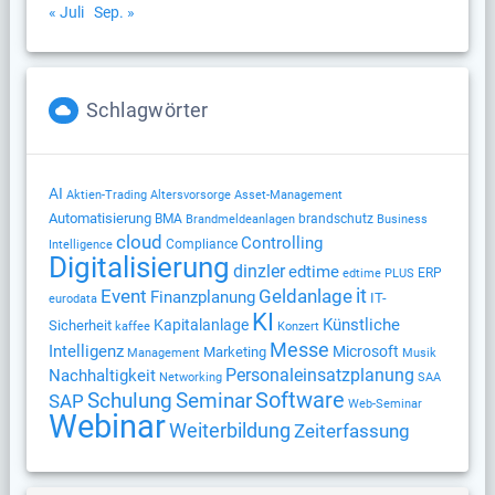
« Juli
Sep. »
Schlagwörter
AI
Altersvorsorge
Aktien-Trading
Asset-Management
Automatisierung
BMA
brandschutz
Brandmeldeanlagen
Business
cloud
Controlling
Compliance
Intelligence
Digitalisierung
dinzler
edtime
ERP
edtime PLUS
Geldanlage
it
Event
Finanzplanung
IT-
eurodata
KI
Künstliche
Kapitalanlage
Sicherheit
kaffee
Konzert
Messe
Intelligenz
Microsoft
Marketing
Management
Musik
Nachhaltigkeit
Personaleinsatzplanung
Networking
SAA
Software
Schulung
Seminar
SAP
Web-Seminar
Webinar
Weiterbildung
Zeiterfassung