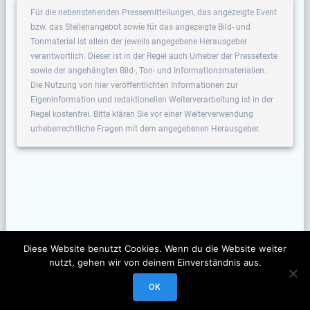
Für die nebenstehenden Pressemitteilungen, das angezeigte Event
bzw. das Stellenangebot sowie für das angezeigte Bild- und
Tonmaterial ist allein der jeweils angegebene Herausgeber
verantwortlich. Dieser ist in der Regel auch Urheber der Pressetexte
sowie der angehängten Bild-, Ton- und Informationsmaterialien.
Die Nutzung von hier veröffentlichten Informationen zur
Eigeninformation und redaktionellen Weiterverarbeitung ist in der
Regel kostenfrei. Bitte klären Sie vor einer Weiterverwendung
urheberrechtliche Fragen mit dem angegebenen Herausgeber.
Diese Website benutzt Cookies. Wenn du die Website weiter
nutzt, gehen wir von deinem Einverständnis aus.
OK