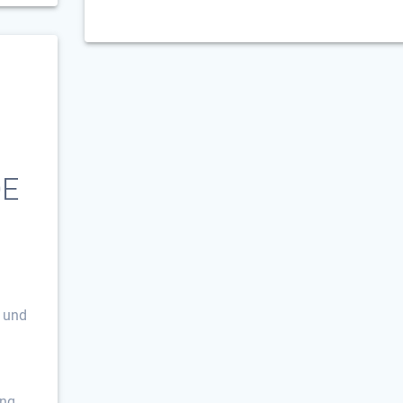
DE
,
n und
ung