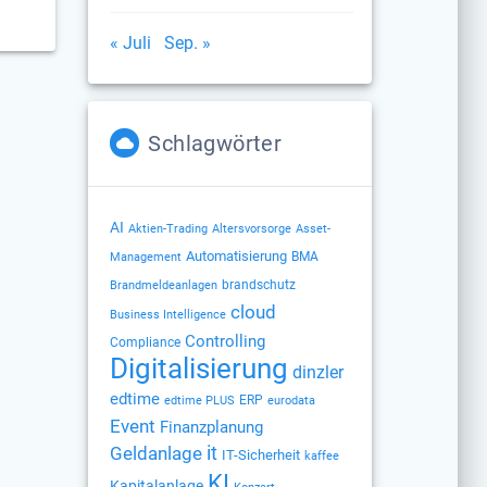
« Juli
Sep. »
Schlagwörter
AI
Altersvorsorge
Aktien-Trading
Asset-
Automatisierung
BMA
Management
brandschutz
Brandmeldeanlagen
cloud
Business Intelligence
Controlling
Compliance
Digitalisierung
dinzler
edtime
ERP
edtime PLUS
eurodata
Event
Finanzplanung
Geldanlage
it
IT-Sicherheit
kaffee
KI
Kapitalanlage