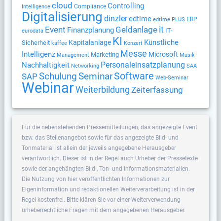
cloud
Controlling
Compliance
Intelligence
Digitalisierung
dinzler
edtime
ERP
edtime PLUS
Geldanlage
it
Event
Finanzplanung
IT-
eurodata
KI
Künstliche
Kapitalanlage
Sicherheit
kaffee
Konzert
Messe
Intelligenz
Microsoft
Marketing
Management
Musik
Nachhaltigkeit
Personaleinsatzplanung
Networking
SAA
Software
Schulung
Seminar
SAP
Web-Seminar
Webinar
Weiterbildung
Zeiterfassung
Für die nebenstehenden Pressemitteilungen, das angezeigte Event
bzw. das Stellenangebot sowie für das angezeigte Bild- und
Tonmaterial ist allein der jeweils angegebene Herausgeber
verantwortlich. Dieser ist in der Regel auch Urheber der Pressetexte
sowie der angehängten Bild-, Ton- und Informationsmaterialien.
Die Nutzung von hier veröffentlichten Informationen zur
Eigeninformation und redaktionellen Weiterverarbeitung ist in der
Regel kostenfrei. Bitte klären Sie vor einer Weiterverwendung
urheberrechtliche Fragen mit dem angegebenen Herausgeber.