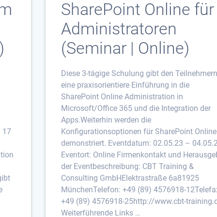
um
SharePoint Online für
Administratoren
)
(Seminar | Online)
Diese 3-tägige Schulung gibt den Teilnehmer
eine praxisorientiere Einführung in die
SharePoint Online Administration in
Microsoft/Office 365 und die Integration der
Apps.Weiterhin werden die
m 17
Konfigurationsoptionen für SharePoint Online
demonstriert. Eventdatum: 02.05.23 – 04.05.
tion
Eventort: Online Firmenkontakt und Herausge
der Eventbeschreibung: CBT Training &
gibt
Consulting GmbHElektrastraße 6a81925
e
MünchenTelefon: +49 (89) 4576918-12Telefa
+49 (89) 4576918-25http://www.cbt-training.
Weiterführende Links …