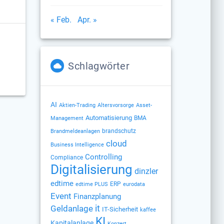
« Feb.
Apr. »
Schlagwörter
AI
Altersvorsorge
Aktien-Trading
Asset-
Automatisierung
BMA
Management
brandschutz
Brandmeldeanlagen
cloud
Business Intelligence
Controlling
Compliance
Digitalisierung
dinzler
edtime
ERP
edtime PLUS
eurodata
Event
Finanzplanung
Geldanlage
it
IT-Sicherheit
kaffee
KI
Kapitalanlage
Konzert