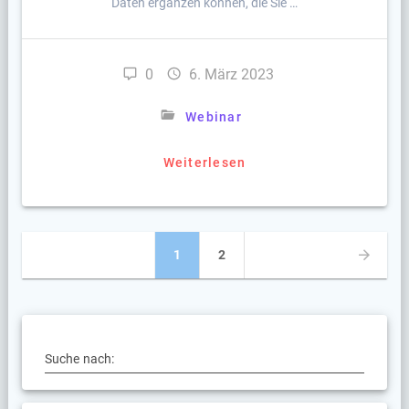
Daten ergänzen können, die Sie …
0
6. März 2023
Webinar
Weiterlesen
Beitragsnavigation
Seite
Seite
1
2
Suche nach: