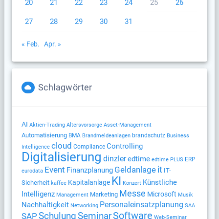
20
21
22
23
24
25
26
27
28
29
30
31
« Feb.
Apr. »
Schlagwörter
AI
Altersvorsorge
Aktien-Trading
Asset-Management
Automatisierung
BMA
brandschutz
Brandmeldeanlagen
Business
cloud
Controlling
Compliance
Intelligence
Digitalisierung
dinzler
edtime
ERP
edtime PLUS
Geldanlage
it
Event
Finanzplanung
IT-
eurodata
KI
Künstliche
Kapitalanlage
Sicherheit
kaffee
Konzert
Messe
Intelligenz
Microsoft
Marketing
Management
Musik
Nachhaltigkeit
Personaleinsatzplanung
Networking
SAA
Software
Schulung
Seminar
SAP
Web-Seminar