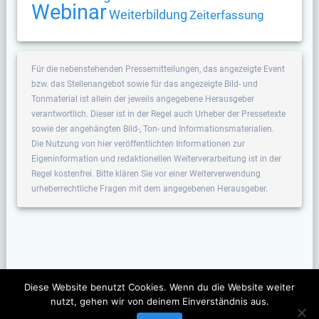
Webinar
Weiterbildung
Zeiterfassung
Für die nebenstehenden Pressemitteilungen, das angezeigte Event
bzw. das Stellenangebot sowie für das angezeigte Bild- und
Tonmaterial ist allein der jeweils angegebene Herausgeber
verantwortlich. Dieser ist in der Regel auch Urheber der Pressetexte
sowie der angehängten Bild-, Ton- und Informationsmaterialien.
Die Nutzung von hier veröffentlichten Informationen zur
Eigeninformation und redaktionellen Weiterverarbeitung ist in der
Regel kostenfrei. Bitte klären Sie vor einer Weiterverwendung
urheberrechtliche Fragen mit dem angegebenen Herausgeber.
Diese Website benutzt Cookies. Wenn du die Website weiter
nutzt, gehen wir von deinem Einverständnis aus.