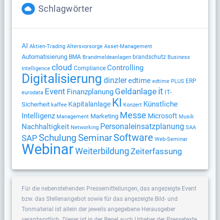
Schlagwörter
AI
Altersvorsorge
Aktien-Trading
Asset-Management
Automatisierung
BMA
brandschutz
Brandmeldeanlagen
Business
cloud
Controlling
Compliance
Intelligence
Digitalisierung
dinzler
edtime
ERP
edtime PLUS
Geldanlage
it
Event
Finanzplanung
IT-
eurodata
KI
Künstliche
Kapitalanlage
Sicherheit
kaffee
Konzert
Messe
Intelligenz
Microsoft
Marketing
Management
Musik
Nachhaltigkeit
Personaleinsatzplanung
Networking
SAA
Software
Schulung
Seminar
SAP
Web-Seminar
Webinar
Weiterbildung
Zeiterfassung
Für die nebenstehenden Pressemitteilungen, das angezeigte Event
bzw. das Stellenangebot sowie für das angezeigte Bild- und
Tonmaterial ist allein der jeweils angegebene Herausgeber
verantwortlich. Dieser ist in der Regel auch Urheber der Pressetexte