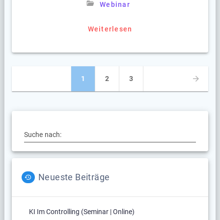
Webinar
Weiterlesen
Beitragsnavigation
Seite
Seite
Seite
1
2
3
Suche nach:
Neueste Beiträge
KI Im Controlling (Seminar | Online)