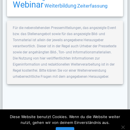
Webinar
Weiterbildung
Zeiterfassung
Für die nebenstehenden Pressemitteilungen, das angezeigte Event
bzw. das Stellenangebot sowie für das angezeigte Bild- und
Tonmaterial ist allein der jeweils angegebene Herausgeber
verantwortlich. Dieser ist in der Regel auch Urheber der Pressetexte
sowie der angehängten Bild-, Ton- und Informationsmaterialien.
Die Nutzung von hier veröffentlichten Informationen zur
Eigeninformation und redaktionellen Weiterverarbeitung ist in der
Regel kostenfrei. Bitte klären Sie vor einer Weiterverwendung
urheberrechtliche Fragen mit dem angegebenen Herausgeber.
Diese Website benutzt Cookies. Wenn du die Website weiter
nutzt, gehen wir von deinem Einverständnis aus.