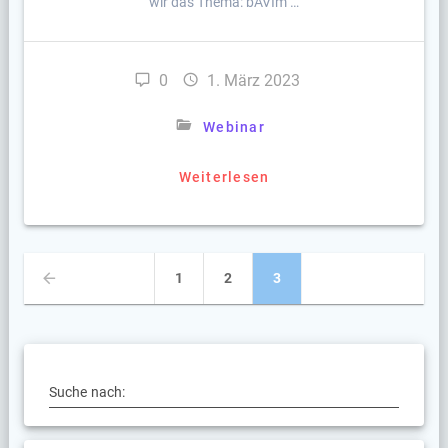
wir das Thema: bAVIm …
0
1. März 2023
Webinar
Weiterlesen
Beitragsnavigation
Seite
Seite
Seite
1
2
3
Suche nach: