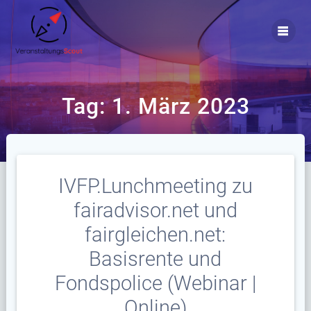
Zum
Inhalt
springen
Tag:
1. März 2023
IVFP.Lunchmeeting zu
fairadvisor.net und
fairgleichen.net:
Basisrente und
Fondspolice (Webinar |
Online)