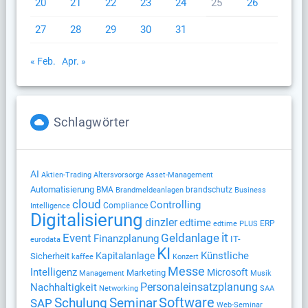
20
21
22
23
24
25
26
27
28
29
30
31
« Feb.
Apr. »
Schlagwörter
AI
Altersvorsorge
Aktien-Trading
Asset-Management
Automatisierung
BMA
brandschutz
Brandmeldeanlagen
Business
cloud
Controlling
Compliance
Intelligence
Digitalisierung
dinzler
edtime
ERP
edtime PLUS
Geldanlage
it
Event
Finanzplanung
IT-
eurodata
KI
Künstliche
Kapitalanlage
Sicherheit
kaffee
Konzert
Messe
Intelligenz
Microsoft
Marketing
Management
Musik
Nachhaltigkeit
Personaleinsatzplanung
Networking
SAA
Software
Schulung
Seminar
SAP
Web-Seminar