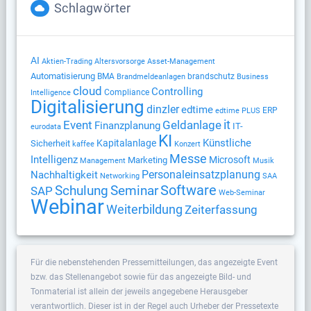
Schlagwörter
AI
Altersvorsorge
Aktien-Trading
Asset-Management
Automatisierung
BMA
brandschutz
Brandmeldeanlagen
Business
cloud
Controlling
Compliance
Intelligence
Digitalisierung
dinzler
edtime
ERP
edtime PLUS
Geldanlage
it
Event
Finanzplanung
IT-
eurodata
KI
Künstliche
Kapitalanlage
Sicherheit
kaffee
Konzert
Messe
Intelligenz
Microsoft
Marketing
Management
Musik
Nachhaltigkeit
Personaleinsatzplanung
Networking
SAA
Software
Schulung
Seminar
SAP
Web-Seminar
Webinar
Weiterbildung
Zeiterfassung
Für die nebenstehenden Pressemitteilungen, das angezeigte Event
bzw. das Stellenangebot sowie für das angezeigte Bild- und
Tonmaterial ist allein der jeweils angegebene Herausgeber
verantwortlich. Dieser ist in der Regel auch Urheber der Pressetexte