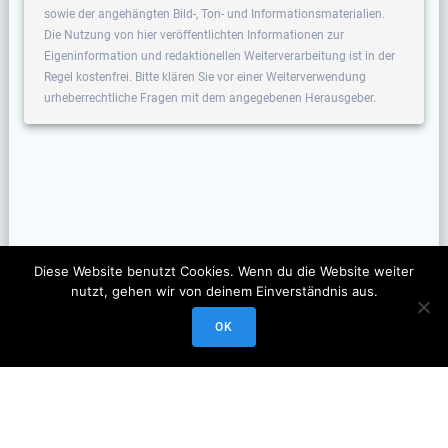
sowie der angehängten Bild-, Ton- und Informationsmaterialien.
Die Nutzung von hier veröffentlichten Informationen zur
Eigeninformation und redaktionellen Weiterverarbeitung ist in der
Regel kostenfrei. Bitte klären Sie vor einer Weiterverwendung
urheberrechtliche Fragen mit dem angegebenen Herausgeber.
Diese Website benutzt Cookies. Wenn du die Website weiter
nutzt, gehen wir von deinem Einverständnis aus.
OK
© 2026 Veranstaltungsscout. Erstellt mit WordPress und dem