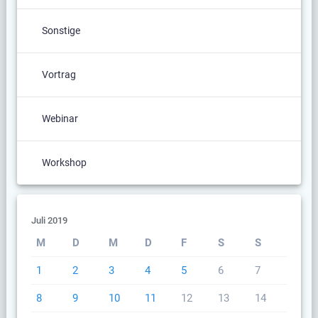
Sonstige
Vortrag
Webinar
Workshop
Juli 2019
M
D
M
D
F
S
S
1
2
3
4
5
6
7
8
9
10
11
12
13
14