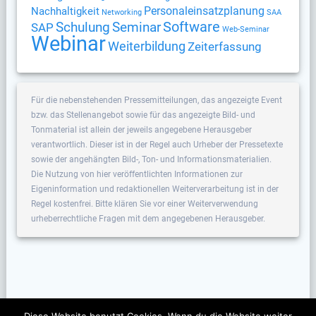
Nachhaltigkeit
Personaleinsatzplanung
Networking
SAA
Software
Schulung
Seminar
SAP
Web-Seminar
Webinar
Weiterbildung
Zeiterfassung
Für die nebenstehenden Pressemitteilungen, das angezeigte Event
bzw. das Stellenangebot sowie für das angezeigte Bild- und
Tonmaterial ist allein der jeweils angegebene Herausgeber
verantwortlich. Dieser ist in der Regel auch Urheber der Pressetexte
sowie der angehängten Bild-, Ton- und Informationsmaterialien.
Die Nutzung von hier veröffentlichten Informationen zur
Eigeninformation und redaktionellen Weiterverarbeitung ist in der
Regel kostenfrei. Bitte klären Sie vor einer Weiterverwendung
urheberrechtliche Fragen mit dem angegebenen Herausgeber.