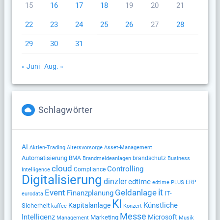
15
16
17
18
19
20
21
22
23
24
25
26
27
28
29
30
31
« Juni
Aug. »
Schlagwörter
AI
Altersvorsorge
Aktien-Trading
Asset-Management
Automatisierung
BMA
brandschutz
Brandmeldeanlagen
Business
cloud
Controlling
Compliance
Intelligence
Digitalisierung
dinzler
edtime
ERP
edtime PLUS
Geldanlage
it
Event
Finanzplanung
IT-
eurodata
KI
Künstliche
Kapitalanlage
Sicherheit
kaffee
Konzert
Messe
Intelligenz
Microsoft
Marketing
Management
Musik