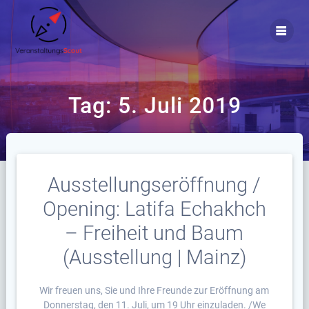
Zum
Inhalt
springen
Tag:
5. Juli 2019
Ausstellungseröffnung /
Opening: Latifa Echakhch
– Freiheit und Baum
(Ausstellung | Mainz)
Wir freuen uns, Sie und Ihre Freunde zur Eröffnung am
Donnerstag, den 11. Juli, um 19 Uhr einzuladen. /We