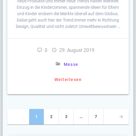
neue Produkte und immer neue Trends halten weltweit
Einzug in die Kinderzimmer, spannende Ideen für Eltern
und Kinder erobern die Märkte überall auf dem Globus.
Dabei geht auch hier der Trend immer mehr in Richtung
Design, Qualität und nicht zuletzt Umweltbewusstsein …
0
29. August 2019
Messe
Weiterlesen
Beitragsnavigation
Seite
Seite
Seite
Seite
1
2
3
…
7