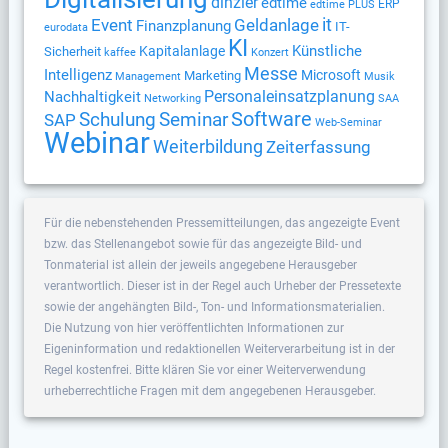
dinzler
edtime
ERP
edtime PLUS
Geldanlage
it
Event
Finanzplanung
IT-
eurodata
KI
Künstliche
Kapitalanlage
Sicherheit
kaffee
Konzert
Messe
Intelligenz
Microsoft
Marketing
Management
Musik
Nachhaltigkeit
Personaleinsatzplanung
Networking
SAA
Software
Schulung
Seminar
SAP
Web-Seminar
Webinar
Weiterbildung
Zeiterfassung
Für die nebenstehenden Pressemitteilungen, das angezeigte Event
bzw. das Stellenangebot sowie für das angezeigte Bild- und
Tonmaterial ist allein der jeweils angegebene Herausgeber
verantwortlich. Dieser ist in der Regel auch Urheber der Pressetexte
sowie der angehängten Bild-, Ton- und Informationsmaterialien.
Die Nutzung von hier veröffentlichten Informationen zur
Eigeninformation und redaktionellen Weiterverarbeitung ist in der
Regel kostenfrei. Bitte klären Sie vor einer Weiterverwendung
urheberrechtliche Fragen mit dem angegebenen Herausgeber.