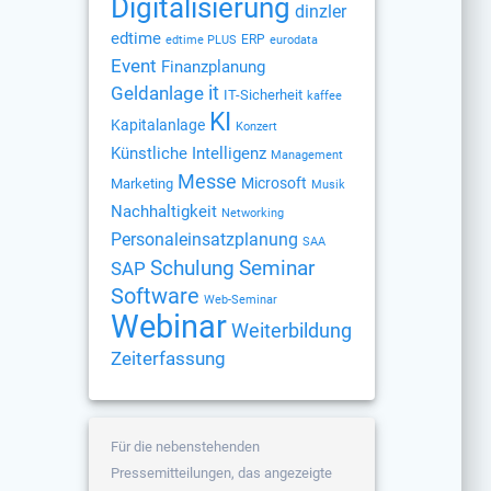
Digitalisierung
dinzler
edtime
ERP
edtime PLUS
eurodata
Event
Finanzplanung
Geldanlage
it
IT-Sicherheit
kaffee
KI
Kapitalanlage
Konzert
Künstliche Intelligenz
Management
Messe
Microsoft
Marketing
Musik
Nachhaltigkeit
Networking
Personaleinsatzplanung
SAA
Schulung
Seminar
SAP
Software
Web-Seminar
Webinar
Weiterbildung
Zeiterfassung
Für die nebenstehenden
Pressemitteilungen, das angezeigte