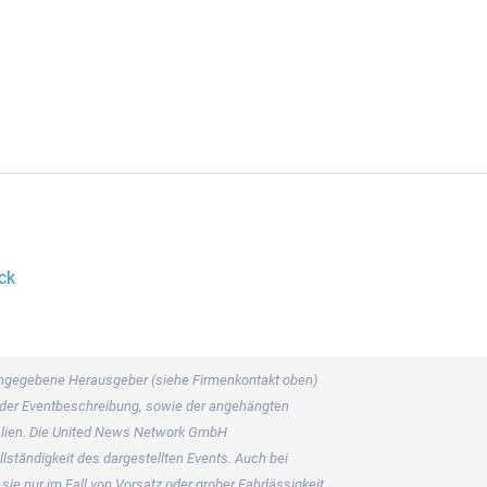
ck
s angegebene Herausgeber (siehe Firmenkontakt oben)
er der Eventbeschreibung, sowie der angehängten
rialien. Die United News Network GmbH
llständigkeit des dargestellten Events. Auch bei
ie nur im Fall von Vorsatz oder grober Fahrlässigkeit.