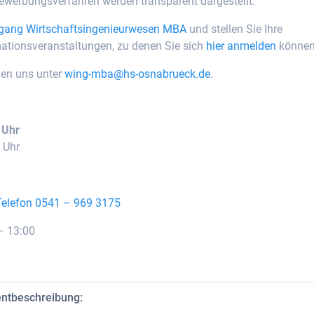
Bewerbungsverfahren werden transparent dargestellt.
gang Wirtschaftsingenieurwesen MBA
und stellen Sie Ihre
rmationsveranstaltungen, zu denen Sie sich
hier anmelden
könne
hen uns unter
wing-mba@hs-osnabrueck.de
.
 Uhr
 Uhr
 Telefon 0541 – 969 3175
– 13:00
entbeschreibung: