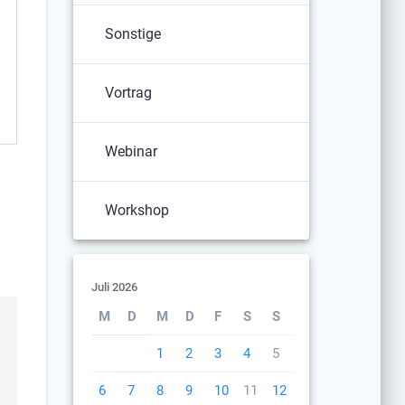
Sonstige
Vortrag
Webinar
Workshop
Juli 2026
M
D
M
D
F
S
S
1
2
3
4
5
6
7
8
9
10
11
12