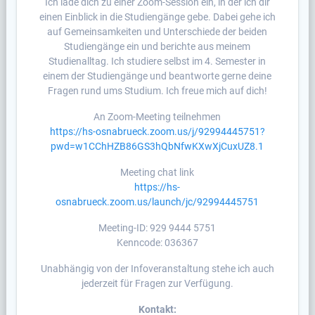
Ich lade dich zu einer Zoom-Session ein, in der ich dir
einen Einblick in die Studiengänge gebe. Dabei gehe ich
auf Gemeinsamkeiten und Unterschiede der beiden
Studiengänge ein und berichte aus meinem
Studienalltag. Ich studiere selbst im 4. Semester in
einem der Studiengänge und beantworte gerne deine
Fragen rund ums Studium. Ich freue mich auf dich!
An Zoom-Meeting teilnehmen
https://hs-osnabrueck.zoom.us/j/92994445751?
pwd=w1CChHZB86GS3hQbNfwKXwXjCuxUZ8.1
Meeting chat link
https://hs-
osnabrueck.zoom.us/launch/jc/92994445751
Meeting-ID: 929 9444 5751
Kenncode: 036367
Unabhängig von der Infoveranstaltung stehe ich auch
jederzeit für Fragen zur Verfügung.
Kontakt: