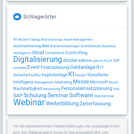
Schlagwörter
AI
Altersvorsorge
Aktien-Trading
Asset-Management
Automatisierung
BMA
brandschutz
Brandmeldeanlagen
Business
cloud
Controlling
Compliance
Intelligence
Digitalisierung
dinzler
edtime
ERP
edtime PLUS
Geldanlage
it
Event
Finanzplanung
IT-
eurodata
KI
Künstliche
Kapitalanlage
Sicherheit
kaffee
Konzert
Messe
Intelligenz
Microsoft
Marketing
Management
Musik
Nachhaltigkeit
Personaleinsatzplanung
Networking
SAA
Software
Schulung
Seminar
SAP
Web-Seminar
Webinar
Weiterbildung
Zeiterfassung
Für die nebenstehenden Pressemitteilungen, das angezeigte Event
bzw. das Stellenangebot sowie für das angezeigte Bild- und