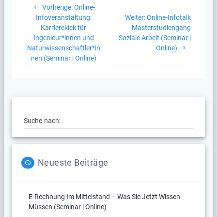
Vorheriger
Vorherige:
Online-
Beitrag:
Nächster
Infoveranstaltung:
Weiter:
Online-Infotalk
Beitrag:
Karrierekick für
Masterstudiengang
Ingenieur*innen und
Soziale Arbeit (Seminar |
Naturwissenschaftler*in
Online)
nen (Seminar | Online)
Suche nach:
Neueste Beiträge
E-Rechnung Im Mittelstand – Was Sie Jetzt Wissen
Müssen (Seminar | Online)