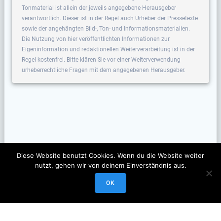
Tonmaterial ist allein der jeweils angegebene Herausgeber
verantwortlich. Dieser ist in der Regel auch Urheber der Pressetexte
sowie der angehängten Bild-, Ton- und Informationsmaterialien.
Die Nutzung von hier veröffentlichten Informationen zur
Eigeninformation und redaktionellen Weiterverarbeitung ist in der
Regel kostenfrei. Bitte klären Sie vor einer Weiterverwendung
urheberrechtliche Fragen mit dem angegebenen Herausgeber.
Diese Website benutzt Cookies. Wenn du die Website weiter
nutzt, gehen wir von deinem Einverständnis aus.
OK