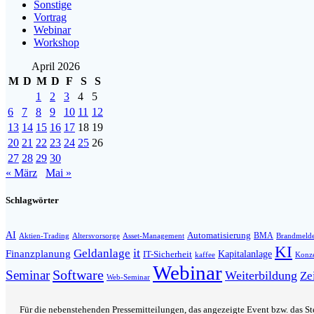
Sonstige
Vortrag
Webinar
Workshop
April 2026
M
D
M
D
F
S
S
1
2
3
4
5
6
7
8
9
10
11
12
13
14
15
16
17
18
19
20
21
22
23
24
25
26
27
28
29
30
« März
Mai »
Schlagwörter
AI
Automatisierung
BMA
Altersvorsorge
Asset-Management
Aktien-Trading
Brandmeld
KI
it
Geldanlage
Finanzplanung
Kapitalanlage
IT-Sicherheit
kaffee
Konze
Webinar
Software
Seminar
Weiterbildung
Ze
Web-Seminar
Für die nebenstehenden Pressemitteilungen, das angezeigte Event bzw. das Ste