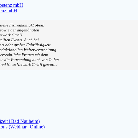
mpetenz mbH
tenz mbH
(siehe Firmenkontakt oben)
, sowie der angehängten
 Network GmbH
ellten Events. Auch bei
tz oder grober Fahrlässigkeit.
redaktionellen Weiterverarbeitung
eberrechtliche Fragen mit dem
ie die Verwendung auch von Teilen
nited News Network GmbH gestattet
izeit | Bad Nauheim)
ns (Webinar | Online)