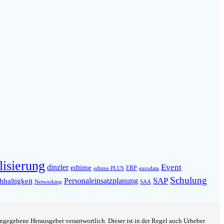
lisierung
Event
dinzler
edtime
ERP
eurodata
edtime PLUS
Schulung
SAP
Personaleinsatzplanung
haltigkeit
Networking
SAA
angegebene Herausgeber verantwortlich. Dieser ist in der Regel auch Urheber