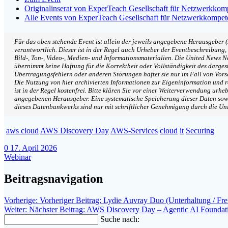
Originalinserat von ExperTeach Gesellschaft für Netzwerkko
Alle Events von ExperTeach Gesellschaft für Netzwerkkompe
Für das oben stehende Event ist allein der jeweils angegebene Herausgeber 
verantwortlich. Dieser ist in der Regel auch Urheber der Eventbeschreibung
Bild-, Ton-, Video-, Medien- und Informationsmaterialien. Die United News
übernimmt keine Haftung für die Korrektheit oder Vollständigkeit des dargest
Übertragungsfehlern oder anderen Störungen haftet sie nur im Fall von Vorsa
Die Nutzung von hier archivierten Informationen zur Eigeninformation und 
ist in der Regel kostenfrei. Bitte klären Sie vor einer Weiterverwendung urh
angegebenen Herausgeber. Eine systematische Speicherung dieser Daten sow
dieses Datenbankwerks sind nur mit schriftlicher Genehmigung durch die U
aws cloud
AWS Discovery Day
AWS-Services
cloud
it
Securing
0
17. April 2026
Webinar
Beitragsnavigation
Vorherige:
Vorheriger Beitrag:
Lydie Auvray Duo (Unterhaltung / Fre
Weiter:
Nächster Beitrag:
AWS Discovery Day – Agentic AI Foundatio
Suche nach: