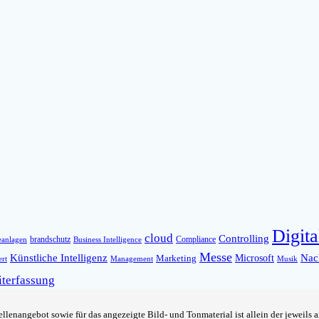
Digita
cloud
Controlling
brandschutz
Compliance
Business Intelligence
eanlagen
Messe
Künstliche Intelligenz
Microsoft
Nach
Marketing
rt
Management
Musik
iterfassung
llenangebot sowie für das angezeigte Bild- und Tonmaterial ist allein der jeweils 