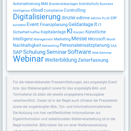
Automatisierung
BMA
brandschutz
Brandmeldeanlagen
Business
cloud
Controlling
Compliance
Intelligence
Digitalisierung
dinzler
edtime
ERP
edtime PLUS
Geldanlage
it
Event
Finanzplanung
IT-
eurodata
KI
Künstliche
Kapitalanlage
Sicherheit
kaffee
Konzert
Messe
Intelligenz
Microsoft
Marketing
Management
Musik
Nachhaltigkeit
Personaleinsatzplanung
Networking
SAA
Software
Schulung
Seminar
SAP
Web-Seminar
Webinar
Weiterbildung
Zeiterfassung
Für die nebenstehenden Pressemitteilungen, das angezeigte Event
bzw. das Stellenangebot sowie für das angezeigte Bild- und
Tonmaterial ist allein der jeweils angegebene Herausgeber
verantwortlich. Dieser ist in der Regel auch Urheber der Pressetexte
sowie der angehängten Bild-, Ton- und Informationsmaterialien.
Die Nutzung von hier veröffentlichten Informationen zur
Eigeninformation und redaktionellen Weiterverarbeitung ist in der
Regel kostenfrei. Bitte klären Sie vor einer Weiterverwendung