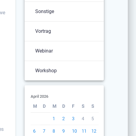
Sonstige
Uwe
Vortrag
Webinar
Workshop
April 2026
M
D
M
D
F
S
S
1
2
3
4
5
es
6
7
8
9
10
11
12