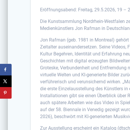
Eröffnungsabend: Freitag, 29.5.2026, 19 – 22 
Die Kunstsammlung Nordrhein-Westfalen zei
Medienkünstlers Jon Rafman in Deutschlan
Jon Rafman (geb. 1981 in Montreal) gehört 
Zeitalter auseinandersetzen. Seine Videos, 
Kultur Begehren, Identität und Erfahrung neu
Geschichten mit digital erzeugten Bildwelte
Groteske, Verbundenheit und Entfremdung neb
virtuelle Welten und KI-generierte Bilder zur
verführerisch und verunsichernd wirken. „
die erste Einzelausstellung des Künstlers 
Installationen gibt sie einen Überblick übe
auch spätere Arbeiten wie das Video in Spi
auf der 58. Biennale in Venedig gezeigt wu
2026), beschwört mit KI-generierten Musikvi
Zur Ausstellung erscheint ein Katalog (dtsch