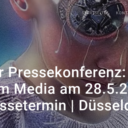
STARTSEITE
KONT
r Pressekonferenz
m Media am 28.5.
ssetermin | Düssel