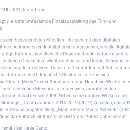
Uhr, K21, Eintritt frei
gt die erste umfassende Einzelausstellung des Film- und
d.
zu den bedeutendsten Künstlern, die sich mit dem digitalen
Filme und immersiven Installationen untersuchen, wie die digital
 prägt. Rafmans künstlerische Praxis verbindet virtuos erzählte
n, in denen Gegensätze wie Aufrichtigkeit und Ironie, Schönheit 
eneinander existieren. Dabei greift er auf Internet-Subkulturen
ück. Rafman schafft künstliche Realitäten, die zugleich
Main Stream Media“ in der Kunstsammlung Nordrhein-Westfalen i
in einem deutschen Museum. In immersiven, raumfüllenden
r Rafmans Schaffen seit 2008. Neben seinen frühen Werken sind
elfilmlänge „Dream Journal“ 2016-2019 (2019) zu sehen, das 20
rde. Rafmans jüngstes Werk, „Main Stream Media Network“ (202
deos das kulturell einflussreiche MTV der 1980er-Jahre herauf.
./engl.) bei Hatje Cantz.