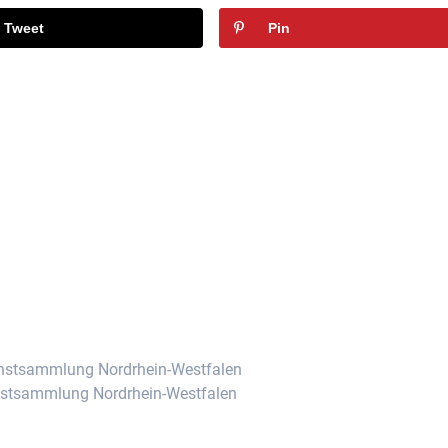
Tweet
Pin
n
unstsammlung Nordrhein-Westfalen
unstsammlung Nordrhein-Westfalen