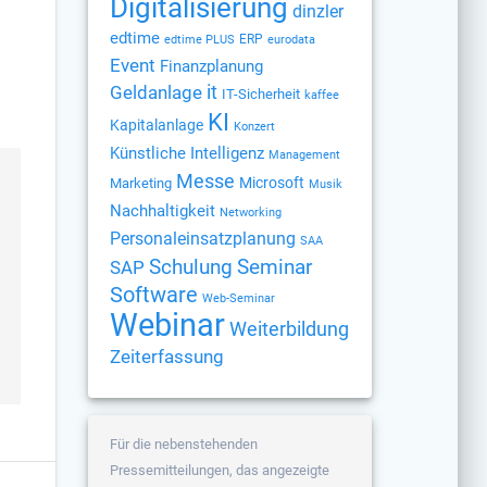
Digitalisierung
dinzler
edtime
ERP
edtime PLUS
eurodata
Event
Finanzplanung
Geldanlage
it
IT-Sicherheit
kaffee
KI
Kapitalanlage
Konzert
Künstliche Intelligenz
Management
Messe
Microsoft
Marketing
Musik
Nachhaltigkeit
Networking
Personaleinsatzplanung
SAA
Schulung
Seminar
SAP
Software
Web-Seminar
Webinar
Weiterbildung
Zeiterfassung
Für die nebenstehenden
Pressemitteilungen, das angezeigte