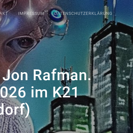
AKT
IMPRESSUM
DATENSCHUTZERKLÄRUNG
: Jon Rafman.
2026 im K21
dorf)