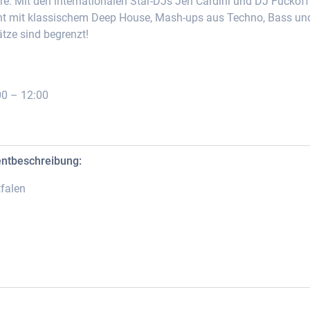
re. Mit den internationalen Star-DJs Jen Cardini und DJ Fuckoff
acht mit klassischem Deep House, Mash-ups aus Techno, Bass un
ätze sind begrenzt!
00 – 12:00
entbeschreibung:
falen