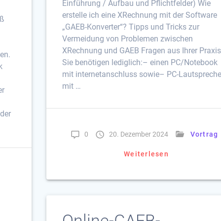
Einführung / Aufbau und Pflichtfelder) Wie
erstelle ich eine XRechnung mit der Software
äß
„GAEB-Konverter“? Tipps und Tricks zur
Vermeidung von Problemen zwischen
XRechnung und GAEB Fragen aus Ihrer Praxi
len.
Sie benötigen lediglich:– einen PC/Notebook
k
mit internetanschluss sowie– PC-Lautspreche
mit …
er
oder
0
20. Dezember 2024
Vortrag
Weiterlesen
Online-GAEB-