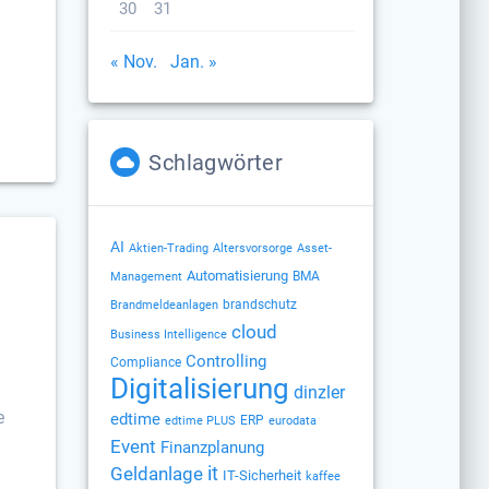
30
31
« Nov.
Jan. »
Schlagwörter
AI
Altersvorsorge
Aktien-Trading
Asset-
Automatisierung
BMA
Management
brandschutz
Brandmeldeanlagen
cloud
Business Intelligence
Controlling
Compliance
Digitalisierung
dinzler
e
edtime
ERP
edtime PLUS
eurodata
Event
Finanzplanung
Geldanlage
it
IT-Sicherheit
kaffee