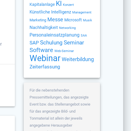
KI
Kapitalanlage
Konzert
Künstliche Intelligenz
Management
Messe
Microsoft
Marketing
Musik
Nachhaltigkeit
Networking
s
Personaleinsatzplanung
SAA
Schulung
Seminar
SAP
r
Software
Web-Seminar
Webinar
Weiterbildung
Zeiterfassung
Für die nebenstehenden
Pressemitteilungen, das angezeigte
Event bzw. das Stellenangebot sowie
für das angezeigte Bild- und
Tonmaterial ist allein der jeweils
angegebene Herausgeber