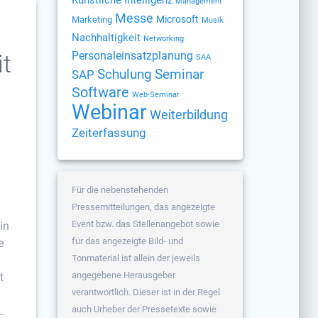
Management
Messe
Microsoft
Marketing
Musik
Nachhaltigkeit
Networking
Personaleinsatzplanung
it
SAA
Schulung
Seminar
SAP
Software
Web-Seminar
Webinar
Weiterbildung
Zeiterfassung
Für die nebenstehenden
Pressemitteilungen, das angezeigte
Event bzw. das Stellenangebot sowie
in
für das angezeigte Bild- und
e
Tonmaterial ist allein der jeweils
n
angegebene Herausgeber
t
verantwortlich. Dieser ist in der Regel
auch Urheber der Pressetexte sowie
…