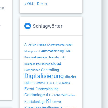
« Okt.
Dez. »
ur,
-
Schlagwörter
AI
Altersvorsorge
Aktien-Trading
Asset-
Automatisierung
BMA
Management
brandschutz
Brandmeldeanlagen
cloud
Business Intelligence
Controlling
Compliance
Digitalisierung
dinzler
edtime
ERP
edtime PLUS
eurodata
Event
Finanzplanung
Geldanlage
it
IT-Sicherheit
kaffee
KI
Kapitalanlage
Konzert
Künstliche Intelligenz