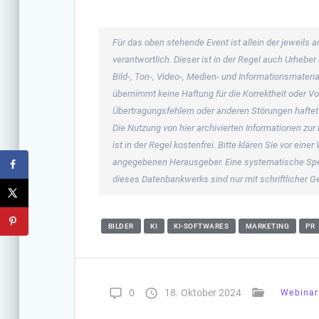
Für das oben stehende Event ist allein der jeweil
verantwortlich. Dieser ist in der Regel auch Urheb
Bild-, Ton-, Video-, Medien- und Informationsmate
übernimmt keine Haftung für die Korrektheit oder Vo
Übertragungsfehlern oder anderen Störungen haftet s
Die Nutzung von hier archivierten Informationen zur
ist in der Regel kostenfrei. Bitte klären Sie vor ei
angegebenen Herausgeber. Eine systematische Spe
dieses Datenbankwerks sind nur mit schriftlicher
BILDER
KI
KI-SOFTWARES
MARKETING
PR
0
18. Oktober 2024
Webinar