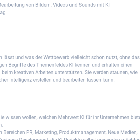
earbeitung von Bildern, Videos und Sounds mit KI
tag
n lässt und was der Wettbewerb vielleicht schon nutzt, ohne da
igen Begriffe des Themenfeldes KI kennen und erhalten einen
ich beim kreativen Arbeiten unterstützen. Sie werden staunen, wie
her Intelligenz erstellen und bearbeiten lassen kann.
, die wissen wollen, welchen Mehrwert KI für ihr Unternehmen biet
n.
en Bereichen PR, Marketing, Produktmanagement, Neue Medien,
 Business Development, die KI-Projekte selbst anwenden möchten