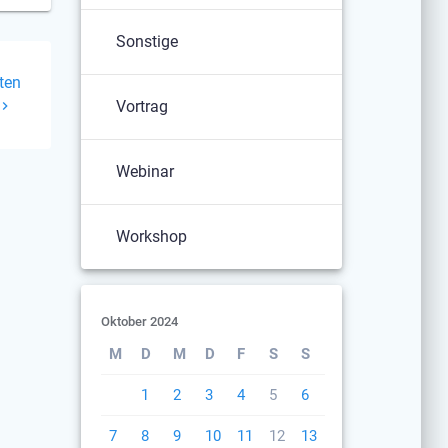
Sonstige
ten
Vortrag
Webinar
Workshop
Oktober 2024
M
D
M
D
F
S
S
1
2
3
4
5
6
7
8
9
10
11
12
13