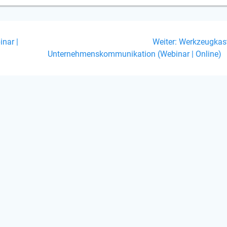
on
Nächster
inar |
Weiter:
Werkzeugkas
Beitrag:
Unternehmenskommunikation (Webinar | Online)