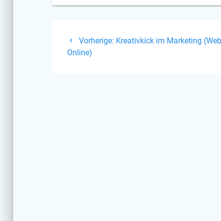
Beitragsnavigati
Vorheriger
Vorherige:
Kreativkick im Marketing (Web
Beitrag:
Online)