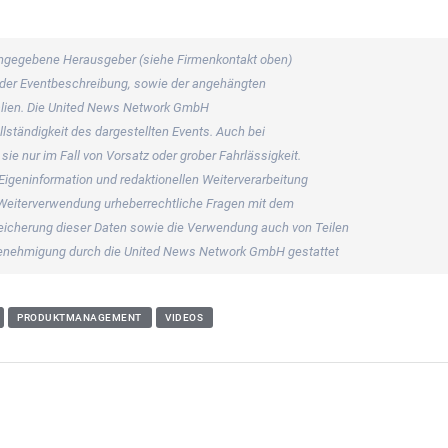
s angegebene Herausgeber (siehe Firmenkontakt oben)
er der Eventbeschreibung, sowie der angehängten
rialien. Die United News Network GmbH
llständigkeit des dargestellten Events. Auch bei
ie nur im Fall von Vorsatz oder grober Fahrlässigkeit.
 Eigeninformation und redaktionellen Weiterverarbeitung
ner Weiterverwendung urheberrechtliche Fragen mit dem
icherung dieser Daten sowie die Verwendung auch von Teilen
 Genehmigung durch die United News Network GmbH gestattet
PRODUKTMANAGEMENT
VIDEOS