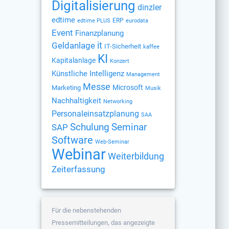
Digitalisierung
dinzler
edtime
ERP
edtime PLUS
eurodata
Event
Finanzplanung
Geldanlage
it
IT-Sicherheit
kaffee
KI
Kapitalanlage
Konzert
Künstliche Intelligenz
Management
Messe
Microsoft
Marketing
Musik
Nachhaltigkeit
Networking
Personaleinsatzplanung
SAA
Schulung
Seminar
SAP
Software
Web-Seminar
Webinar
Weiterbildung
Zeiterfassung
Für die nebenstehenden
Pressemitteilungen, das angezeigte