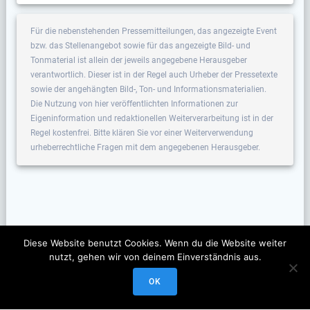
Für die nebenstehenden Pressemitteilungen, das angezeigte Event
bzw. das Stellenangebot sowie für das angezeigte Bild- und
Tonmaterial ist allein der jeweils angegebene Herausgeber
verantwortlich. Dieser ist in der Regel auch Urheber der Pressetexte
sowie der angehängten Bild-, Ton- und Informationsmaterialien.
Die Nutzung von hier veröffentlichten Informationen zur
Eigeninformation und redaktionellen Weiterverarbeitung ist in der
Regel kostenfrei. Bitte klären Sie vor einer Weiterverwendung
urheberrechtliche Fragen mit dem angegebenen Herausgeber.
Diese Website benutzt Cookies. Wenn du die Website weiter
nutzt, gehen wir von deinem Einverständnis aus.
OK