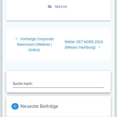
Messe
Beitragsnavigation
Vorheriger
Vorherige:
Corporate
Nächster
Weiter:
GET NORD 2024
Beitrag:
Newsroom (Webinar |
Beitrag:
(Messe | Hamburg)
Online)
Suche nach:
Neueste Beiträge