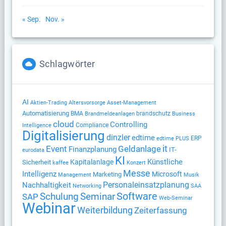
« Sep.
Nov. »
Schlagwörter
AI
Altersvorsorge
Aktien-Trading
Asset-Management
Automatisierung
BMA
brandschutz
Brandmeldeanlagen
Business
cloud
Controlling
Compliance
Intelligence
Digitalisierung
dinzler
edtime
ERP
edtime PLUS
Geldanlage
it
Event
Finanzplanung
IT-
eurodata
KI
Künstliche
Kapitalanlage
Sicherheit
kaffee
Konzert
Messe
Intelligenz
Microsoft
Marketing
Management
Musik
Nachhaltigkeit
Personaleinsatzplanung
Networking
SAA
Software
Schulung
Seminar
SAP
Web-Seminar
Webinar
Weiterbildung
Zeiterfassung