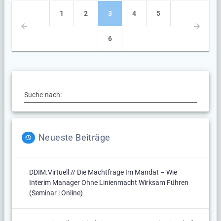
Beitragsnavigation
Seite
Seite
Seite
Seite
Seite
1
2
3
4
5
Seite
6
Suche nach:
Neueste Beiträge
DDIM.virtuell // Die Machtfrage Im Mandat – Wie
Interim Manager Ohne Linienmacht Wirksam Führen
(Seminar | Online)