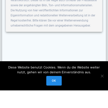
verantwortlich. Dieser ist in der Regel auch Urheber der Pressetexte
sowie der angehängten Bild-, Ton- und Informationsmaterialien.
Die Nutzung von hier veröffentlichten Informationen zur
Eigeninformation und redaktionellen Weiterverarbeitung ist in der
Regel kostenfrei. Bitte klären Sie vor einer Weiterverwendung
urheberrechtliche Fragen mit dem angegebenen Herausgeber.
Diese Website benutzt Cookies. Wenn du die Website weiter
nutzt, gehen wir von deinem Einverständnis aus.
OK
© 2026 Veranstaltungsscout. Erstellt mit WordPress und dem