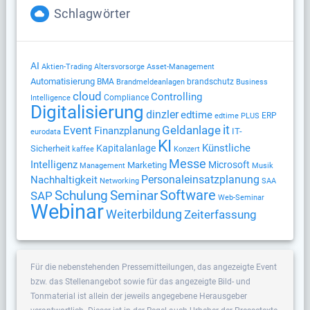
Schlagwörter
AI
Altersvorsorge
Aktien-Trading
Asset-Management
Automatisierung
BMA
brandschutz
Brandmeldeanlagen
Business
cloud
Controlling
Compliance
Intelligence
Digitalisierung
dinzler
edtime
ERP
edtime PLUS
Geldanlage
it
Event
Finanzplanung
IT-
eurodata
KI
Künstliche
Kapitalanlage
Sicherheit
kaffee
Konzert
Messe
Intelligenz
Microsoft
Marketing
Management
Musik
Nachhaltigkeit
Personaleinsatzplanung
Networking
SAA
Software
Schulung
Seminar
SAP
Web-Seminar
Webinar
Weiterbildung
Zeiterfassung
Für die nebenstehenden Pressemitteilungen, das angezeigte Event
bzw. das Stellenangebot sowie für das angezeigte Bild- und
Tonmaterial ist allein der jeweils angegebene Herausgeber