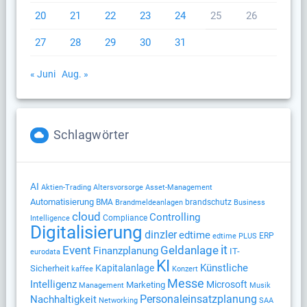
20
21
22
23
24
25
26
27
28
29
30
31
« Juni
Aug. »
Schlagwörter
AI
Altersvorsorge
Aktien-Trading
Asset-Management
Automatisierung
BMA
brandschutz
Brandmeldeanlagen
Business
cloud
Controlling
Compliance
Intelligence
Digitalisierung
dinzler
edtime
ERP
edtime PLUS
Geldanlage
it
Event
Finanzplanung
IT-
eurodata
KI
Künstliche
Kapitalanlage
Sicherheit
kaffee
Konzert
Messe
Intelligenz
Microsoft
Marketing
Management
Musik
Nachhaltigkeit
Personaleinsatzplanung
Networking
SAA