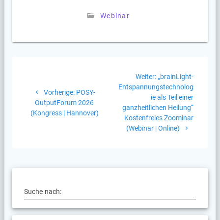
Webinar
Beitragsnavigation
Nächster
Weiter:
„brainLight-
Beitrag:
Entspannungstechnolog
Vorheriger
Vorherige:
POSY-
ie als Teil einer
Beitrag:
OutputForum 2026
ganzheitlichen Heilung“
(Kongress | Hannover)
Kostenfreies Zoominar
(Webinar | Online)
Suche nach: