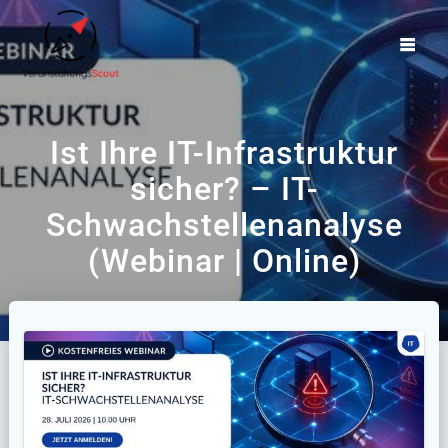
Zum
Inhalt
springen
Ist Ihre IT-Infrastruktur
sicher? – IT-
Schwachstellenanalyse
(Webinar | Online)