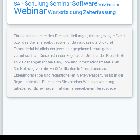
Software
Schulung
Seminar
SAP
Web-Seminar
Webinar
Weiterbildung
Zeiterfassung
Für die nebenstehenden Pressemitteilungen, das angezeigte Event
bzw. das Stellenangebot sowie für das angezeigte Bild- und
Tonmaterial ist allein der jeweils angegebene Herausgeber
verantwortlich. Dieser ist in der Regel auch Urheber der Pressetexte
sowie der angehängten Bild-, Ton- und Informationsmaterialien.
Die Nutzung von hier veröffentlichten Informationen zur
Eigeninformation und redaktionellen Weiterverarbeitung ist in der
Regel kostenfrei. Bitte klären Sie vor einer Weiterverwendung
urheberrechtliche Fragen mit dem angegebenen Herausgeber.