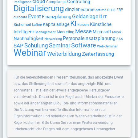
cloud
Controlling
Compliance
Intelligence
Digitalisierung
dinzler
edtime
ERP
edtime PLUS
Geldanlage
it
Event
Finanzplanung
IT-
eurodata
KI
Künstliche
Kapitalanlage
Sicherheit
kaffee
Konzert
Messe
Intelligenz
Microsoft
Marketing
Management
Musik
Nachhaltigkeit
Personaleinsatzplanung
Networking
SAA
Software
Schulung
Seminar
SAP
Web-Seminar
Webinar
Weiterbildung
Zeiterfassung
Für die nebenstehenden Pressemitteilungen, das angezeigte Event
bzw. das Stellenangebot sowie für das angezeigte Bild- und
Tonmaterial ist allein der jeweils angegebene Herausgeber
verantwortlich. Dieser ist in der Regel auch Urheber der Pressetexte
sowie der angehängten Bild-, Ton- und Informationsmaterialien.
Die Nutzung von hier veröffentlichten Informationen zur
Eigeninformation und redaktionellen Weiterverarbeitung ist in der
Regel kostenfrei. Bitte klären Sie vor einer Weiterverwendung
urheberrechtliche Fragen mit dem angegebenen Herausgeber.