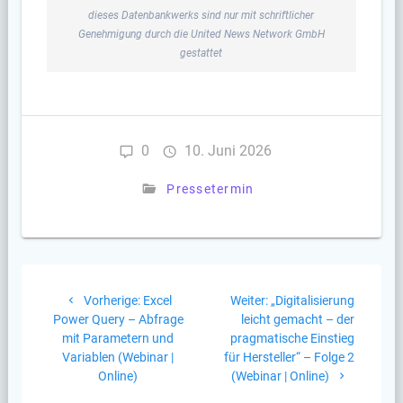
dieses Datenbankwerks sind nur mit schriftlicher
Genehmigung durch die United News Network GmbH
gestattet
0
10. Juni 2026
Pressetermin
Beitragsnavigation
Vorheriger
Nächster
Vorherige:
Excel
Weiter:
„Digitalisierung
Beitrag:
Beitrag:
Power Query – Abfrage
leicht gemacht – der
mit Parametern und
pragmatische Einstieg
Variablen (Webinar |
für Hersteller“ – Folge 2
Online)
(Webinar | Online)