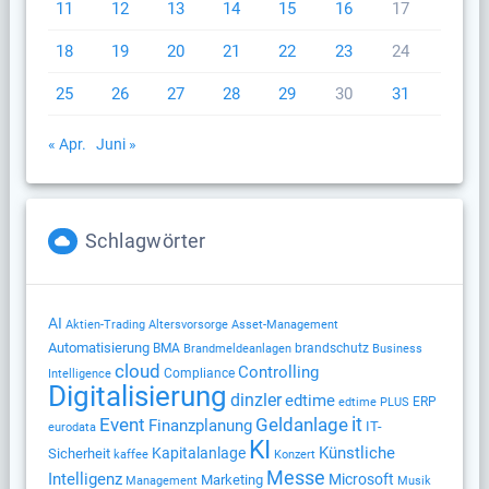
11
12
13
14
15
16
17
18
19
20
21
22
23
24
25
26
27
28
29
30
31
« Apr.
Juni »
Schlagwörter
AI
Altersvorsorge
Aktien-Trading
Asset-Management
Automatisierung
BMA
brandschutz
Brandmeldeanlagen
Business
cloud
Controlling
Compliance
Intelligence
Digitalisierung
dinzler
edtime
ERP
edtime PLUS
Geldanlage
it
Event
Finanzplanung
IT-
eurodata
KI
Künstliche
Kapitalanlage
Sicherheit
kaffee
Konzert
Messe
Intelligenz
Microsoft
Marketing
Management
Musik