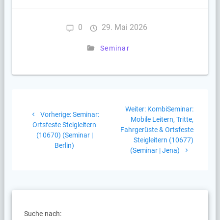
0
29. Mai 2026
Seminar
Beitragsnavigation
Nächster
Weiter:
KombiSeminar:
Vorheriger
Vorherige:
Seminar:
Beitrag:
Mobile Leitern, Tritte,
Beitrag:
Ortsfeste Steigleitern
Fahrgerüste & Ortsfeste
(10670) (Seminar |
Steigleitern (10677)
Berlin)
(Seminar | Jena)
Suche nach: