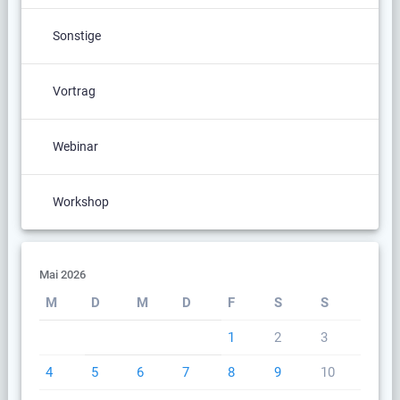
Sonstige
Vortrag
Webinar
Workshop
Mai 2026
M
D
M
D
F
S
S
1
2
3
4
5
6
7
8
9
10