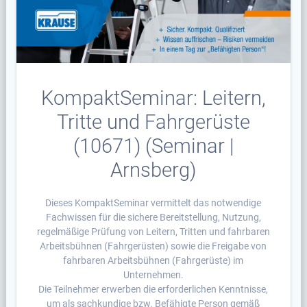
KompaktSeminar: Leitern,
Tritte und Fahrgerüste
(10671) (Seminar |
Arnsberg)
Dieses KompaktSeminar vermittelt das notwendige
Fachwissen für die sichere Bereitstellung, Nutzung,
regelmäßige Prüfung von Leitern, Tritten und fahrbaren
Arbeitsbühnen (Fahrgerüsten) sowie die Freigabe von
fahrbaren Arbeitsbühnen (Fahrgerüste) im
Unternehmen.
Die Teilnehmer erwerben die erforderlichen Kenntnisse,
um als sachkundige bzw. Befähigte Person gemäß