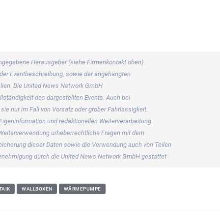
s angegebene Herausgeber (siehe Firmenkontakt oben)
er der Eventbeschreibung, sowie der angehängten
rialien. Die United News Network GmbH
llständigkeit des dargestellten Events. Auch bei
ie nur im Fall von Vorsatz oder grober Fahrlässigkeit.
 Eigeninformation und redaktionellen Weiterverarbeitung
ner Weiterverwendung urheberrechtliche Fragen mit dem
icherung dieser Daten sowie die Verwendung auch von Teilen
 Genehmigung durch die United News Network GmbH gestattet
TAIK
WALLBOXEN
WÄRMEPUMPE