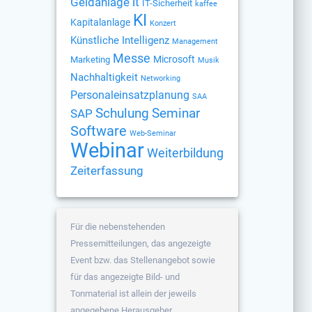
Geldanlage
it
IT-Sicherheit
kaffee
KI
Kapitalanlage
Konzert
Künstliche Intelligenz
Management
Messe
Microsoft
Marketing
Musik
Nachhaltigkeit
Networking
Personaleinsatzplanung
SAA
Schulung
Seminar
SAP
Software
Web-Seminar
Webinar
Weiterbildung
Zeiterfassung
Für die nebenstehenden
Pressemitteilungen, das angezeigte
Event bzw. das Stellenangebot sowie
für das angezeigte Bild- und
Tonmaterial ist allein der jeweils
angegebene Herausgeber