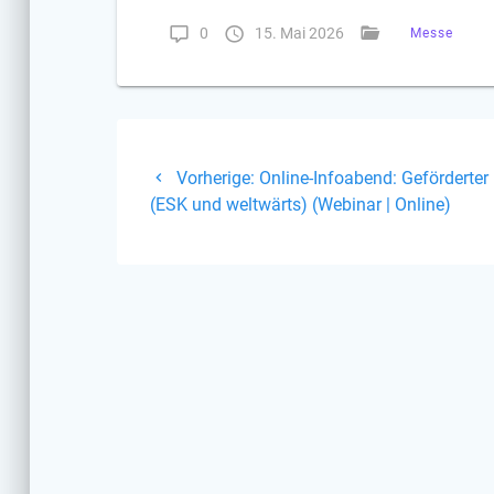
0
15. Mai 2026
Messe
Beitragsnavigati
Vorheriger
Vorherige:
Online-Infoabend: Geförderte
Beitrag:
(ESK und weltwärts) (Webinar | Online)