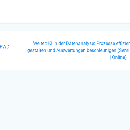
on
Nächster
Weiter:
KI in der Datenanalyse: Prozesse effizie
r FWD
Beitrag:
gestalten und Auswertungen beschleunigen (Semi
| Online)