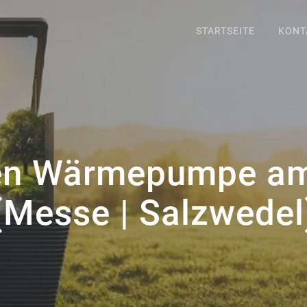
STARTSEITE
KONT
nen Wärmepumpe am
(Messe | Salzwedel