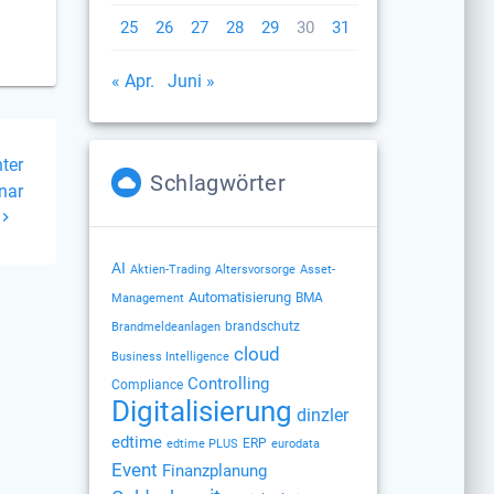
25
26
27
28
29
30
31
« Apr.
Juni »
nter
Schlagwörter
nar
AI
Altersvorsorge
Aktien-Trading
Asset-
Automatisierung
BMA
Management
brandschutz
Brandmeldeanlagen
cloud
Business Intelligence
Controlling
Compliance
Digitalisierung
dinzler
edtime
ERP
edtime PLUS
eurodata
Event
Finanzplanung