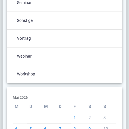
Seminar
Sonstige
Vortrag
Webinar
Workshop
Mai 2026
M
D
M
D
F
S
S
1
2
3