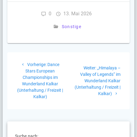
0
13. Mai 2026
Sonstige
Beitragsnavigation
Vorheriger
Vorherige:
Dance
Nächster
Weiter:
„Himalaya –
Beitrag:
Stars European
Beitrag:
Valley of Legends“ im
Championships im
Wunderland Kalkar
Wunderland Kalkar
(Unterhaltung / Freizeit |
(Unterhaltung / Freizeit |
Kalkar)
Kalkar)
Suche nach: