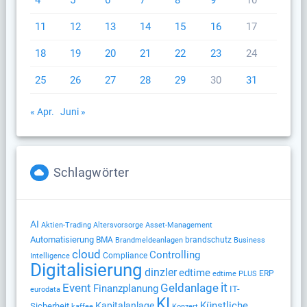
4
5
6
7
8
9
10
11
12
13
14
15
16
17
18
19
20
21
22
23
24
25
26
27
28
29
30
31
« Apr.
Juni »
Schlagwörter
AI
Altersvorsorge
Aktien-Trading
Asset-Management
Automatisierung
BMA
brandschutz
Brandmeldeanlagen
Business
cloud
Controlling
Compliance
Intelligence
Digitalisierung
dinzler
edtime
ERP
edtime PLUS
Geldanlage
it
Event
Finanzplanung
IT-
eurodata
KI
Künstliche
Kapitalanlage
Sicherheit
kaffee
Konzert