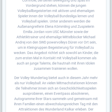
Cornhole, bei denen Bewegung und Spaß im
Vordergrund stehen, können die jungen
Volleyballbegeisterten mit aktiven und ehemaligen
Spieler:innen der Volleyball Bundesliga lernen und
Volleyball spielen. Unter anderem werden die
Außenangreiferin Elena Kömmling und Zuspielerin
Emilia Jordan vom USC Münster sowie der
Athletiktrainer und ehemalige Mittelblocker Michael
Andrej von den SWD powervolleys Düren vor Ort sein,
um in Kleingruppen Begeisterung für Volleyball zu
wecken. Das Angebot richtet sich sowohl an Kinder, die
zum ersten Mal in Kontakt mit Volleyball kommen als
auch an junge Talente, die hautnah mit ihren Idolen
zusammen trainieren wollen.
Der Volley-Wundertag bietet auch in diesem Jahr mehr
als nur Volleyball: An vielen Mitmachstationen können
die Teilnehmer:innen sich an Geschicklichkeitsspielen
ausprobieren, einen Eventpass absolvieren,
Autogramme ihrer Stars sammeln und gemeinsam mit
ihren Familien einen abwechslungsreichen Tag mit den
Attraktionen des Wunderland Kalkar erleben. Der