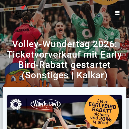
Zum
Inhalt
springen
Volley-Wundertag 2026:
Ticketvorverkauf mit Early
Bird-Rabatt gestartet
(Sonstiges | Kalkar)