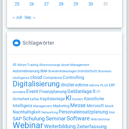
25
26
27
28
29
30
31
« Juli
Sep. »
Schlagwörter
AI
Altersvorsorge
Aktien-Trading
Asset-Management
Automatisierung
BMA
brandschutz
Brandmeldeanlagen
Business
cloud
Controlling
Compliance
Intelligence
Digitalisierung
dinzler
edtime
ERP
edtime PLUS
Geldanlage
it
Event
Finanzplanung
IT-
eurodata
KI
Künstliche
Kapitalanlage
Sicherheit
kaffee
Konzert
Messe
Intelligenz
Microsoft
Marketing
Management
Musik
Nachhaltigkeit
Personaleinsatzplanung
Networking
SAA
Software
Schulung
Seminar
SAP
Web-Seminar
Webinar
Weiterbildung
Zeiterfassung