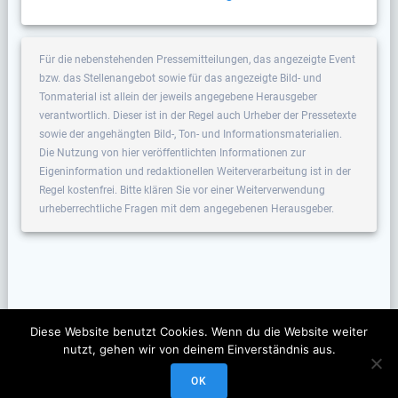
Für die nebenstehenden Pressemitteilungen, das angezeigte Event
bzw. das Stellenangebot sowie für das angezeigte Bild- und
Tonmaterial ist allein der jeweils angegebene Herausgeber
verantwortlich. Dieser ist in der Regel auch Urheber der Pressetexte
sowie der angehängten Bild-, Ton- und Informationsmaterialien.
Die Nutzung von hier veröffentlichten Informationen zur
Eigeninformation und redaktionellen Weiterverarbeitung ist in der
Regel kostenfrei. Bitte klären Sie vor einer Weiterverwendung
urheberrechtliche Fragen mit dem angegebenen Herausgeber.
Diese Website benutzt Cookies. Wenn du die Website weiter
nutzt, gehen wir von deinem Einverständnis aus.
OK