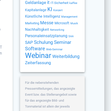
Geldanlage
it
IT-Sicherheit
kaffee
KI
Kapitalanlage
Konzert
Künstliche Intelligenz
Management
Messe
Microsoft
Marketing
Musik
e
Nachhaltigkeit
Networking
Personaleinsatzplanung
SAA
Schulung
Seminar
SAP
PT
Software
Web-Seminar
rn
Webinar
Weiterbildung
Zeiterfassung
Für die nebenstehenden
Pressemitteilungen, das angezeigte
Event bzw. das Stellenangebot sowie
für das angezeigte Bild- und
Tonmaterial ist allein der jeweils