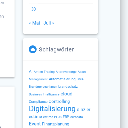
ken
30
en
« Mai
Juli »
Schlagwörter
AI
Altersvorsorge
Aktien-Trading
Asset-
Automatisierung
BMA
Management
brandschutz
Brandmeldeanlagen
cloud
Business Intelligence
Controlling
Compliance
Digitalisierung
dinzler
edtime
ERP
edtime PLUS
eurodata
,
Event
Finanzplanung