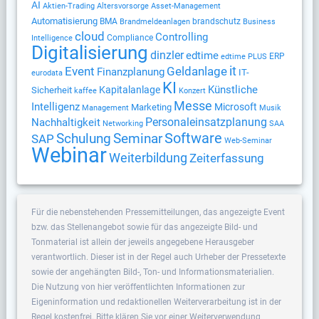
AI
Altersvorsorge
Aktien-Trading
Asset-Management
Automatisierung
BMA
brandschutz
Brandmeldeanlagen
Business
cloud
Controlling
Compliance
Intelligence
Digitalisierung
dinzler
edtime
ERP
edtime PLUS
Geldanlage
it
Event
Finanzplanung
IT-
eurodata
KI
Künstliche
Kapitalanlage
Sicherheit
kaffee
Konzert
Messe
Intelligenz
Microsoft
Marketing
Management
Musik
Nachhaltigkeit
Personaleinsatzplanung
Networking
SAA
Software
Schulung
Seminar
SAP
Web-Seminar
Webinar
Weiterbildung
Zeiterfassung
Für die nebenstehenden Pressemitteilungen, das angezeigte Event
bzw. das Stellenangebot sowie für das angezeigte Bild- und
Tonmaterial ist allein der jeweils angegebene Herausgeber
verantwortlich. Dieser ist in der Regel auch Urheber der Pressetexte
sowie der angehängten Bild-, Ton- und Informationsmaterialien.
Die Nutzung von hier veröffentlichten Informationen zur
Eigeninformation und redaktionellen Weiterverarbeitung ist in der
Regel kostenfrei. Bitte klären Sie vor einer Weiterverwendung