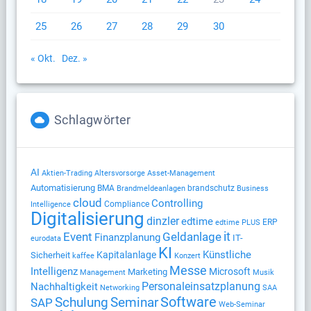
25
26
27
28
29
30
« Okt.
Dez. »
Schlagwörter
AI
Altersvorsorge
Aktien-Trading
Asset-Management
Automatisierung
BMA
brandschutz
Brandmeldeanlagen
Business
cloud
Controlling
Compliance
Intelligence
Digitalisierung
dinzler
edtime
ERP
edtime PLUS
Geldanlage
it
Event
Finanzplanung
IT-
eurodata
KI
Künstliche
Kapitalanlage
Sicherheit
kaffee
Konzert
Messe
Intelligenz
Microsoft
Marketing
Management
Musik
Nachhaltigkeit
Personaleinsatzplanung
Networking
SAA
Software
Schulung
Seminar
SAP
Web-Seminar