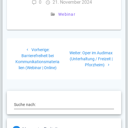
0
21. November 2024
Webinar
Beitragsnavigation
Vorheriger
Vorherige:
Nächster
Weiter:
Oper im Audimax
Beitrag:
Barrierefreiheit bei
Beitrag:
(Unterhaltung / Freizeit |
Kommunikationsmateria
Pforzheim)
lien (Webinar | Online)
Suche nach: