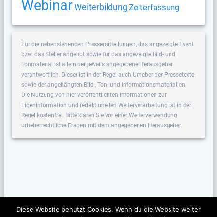
Webinar
Weiterbildung
Zeiterfassung
Für die nebenstehenden Pressemitteilungen, das angezeigte Event
bzw. das Stellenangebot sowie für das angezeigte Bild- und
Tonmaterial ist allein der jeweils angegebene Herausgeber
verantwortlich. Dieser ist in der Regel auch Urheber der Pressetexte
sowie der angehängten Bild-, Ton- und Informationsmaterialien.
Die Nutzung von hier veröffentlichten Informationen zur
Eigeninformation und redaktionellen Weiterverarbeitung ist in der
Regel kostenfrei. Bitte klären Sie vor einer Weiterverwendung
urheberrechtliche Fragen mit dem angegebenen Herausgeber.
Diese Website benutzt Cookies. Wenn du die Website weiter